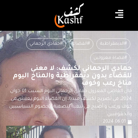
#الديمقراطية
#القضاء
#حمادي الرحماني
#قضاة معزولين
حمادي الرحماني لكشف: لا معنى
للقضاء بدون ديمقراطية والمناخ اليوم
مناخ رعب وخوف
قال القاضي المعزول حمادي الرحماني اليوم السبت 01 جوان
2024، في تصريح لكشف ميديا، إن القضاء اليوم يعيش في
خوف ورعب و أصبح في تبعية لتصفية الخصوم السياسيين
والحقوقيين.
2024.06.01