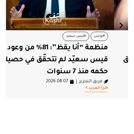
#تونس
#قيس سعيد
منظمة “أنا يقظ”: 81% من وعود
قيس سعيّد لم تتحقّق في حصيلة
حكمه منذ 7 سنوات
فريق التحرير
2026.08.07
اقرأ المزيد