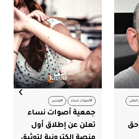
#تونس
#قيس سعيد
اء
منظمة “أنا يقظ”: 81%
ل
من وعود قيس سعيّد
وثيق
لم تتحقّق في حصيلة