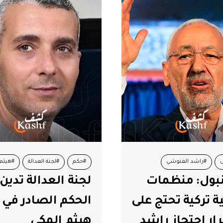
#لجنة العدالة
#هيثم المكي
#أصوات نساء
#تونس
لعدالة تدين
جمعية أصوات نس
 الصادر في حق
تعلن عن إطلاق أو
المكي
منصة إلكترونية لت