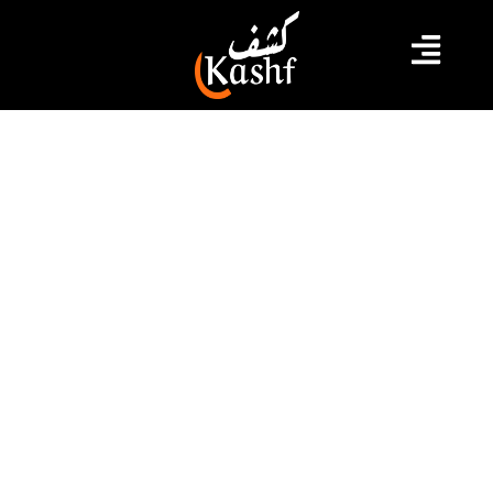
#الفلاحين
#وزارة الفلاحة
وزارة الفلاحة تحذر الفلاحين من مرض
“الميلديو” وتدعو إلى القيام بالمداواة
الوقائية
دعت وزارة الفلاحة والموارد المائية والصيد البحري، في بلاغ
لها اليوم الخميس 16 ماي 2024، منتجي الخضروات والكروم،
إلى القيام بالمداواة الوقائية ضدّ مرض “الميلديو”، باستعمال
أحد المبيدات الفطرية المرخّص بها في الغرض وذلك نظرا
لخطورة هذا المرض الوبائي وسرعة انتشاره والخسائر التي
يمكن أن تنجر عنه.
2024.05.16