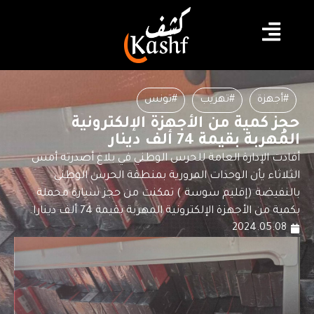
#أجهزة
#تهريب
#تونس
حجز كمية من الأجهزة الإلكترونية
المُهربة بقيمة 74 ألف دينار
أفادت الإدارة العامة للحرس الوطني في بلاغ أصدرته أمس
الثلاثاء يأن الوحدات المرورية بمنطقة الحرس الوطني
بالنفيضة (إقليم سوسة ) تمكنت من حجز سيارة محملة
بكمية من الأجهزة الإلكترونية المهربة بقيمة 74 ألف دينارا.
2024.05.08