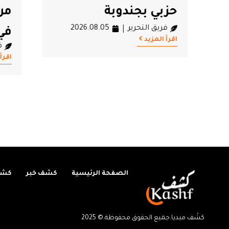
حزبي بجندوبة
من اض
فريق التحرير
2026.08.05
في ال
اقرأ المزيد
فريق ال
اقرأ المزيد
الصفحة الرئيسية
كشف خبر
كشف
كشْف ميديا.جميع الحقوق محفوظة.© 2025