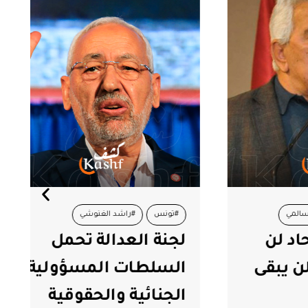
#تونس
#راشد الغنوشي
لن
لجنة العدالة تحمل
#لجنة العدالة
بقى
السلطات المسؤولية
الجنائية والحقوقية