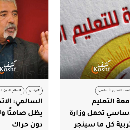
تعليم الأساسي
#تونس
#صلاح الدين السالمي
التعليم
السالمي: الاتحاد 
رسية
#وزارة التربية
سي تحمل وزارة
يظل صامتًا ولن ي
ة كل ما سينجر
دون حراك