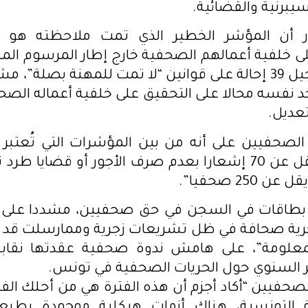
يبرنية والقضائية.
ر أن المؤشر الخطير الذي تمت ملاحظته هو تو
 خلفية أعمالهم الصحفية خارج إطار المرسوم الم
حيث تم تسجيل 39 إحالة على قوانين “لا تمت للمهنة بصلة”، 
 نفسه محالا على التحقيق على خلفية أعماله الص
تعديل.
لصحفيين على أنه من بين المؤشرات التي تُعتبر 
“توارد ما لا يقل عن 70 إشعارا بعدم صرف الأجور أو قضاي
250 صحفيا”.
أكد وجود 6 بطاقات في السجن في حق صحفيين، مشددا على 
رية صحافة في ظل تشريعات زجرية وممارسلت قد 
المعلومة”، على هامش ندوة صحفية عقدتها نقاب
ير السنوي حول الحريات الصحفية في تونس.
لصحفيين “أكاد أجزم أن هذه الفترة هي من أحلك الفت