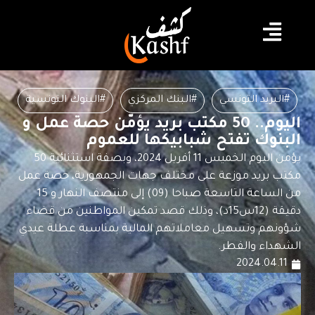
#البريد التونسي
#البنك المركزي
#البنوك التونسية
اليوم.. 50 مكتب بريد يؤمّن حصة عمل و
البنوك تفتح شبابيكها للعموم
يؤمن اليوم الخميس 11 أفريل 2024، وبصفة استثنائية 50
مكتب بريد موزعة على مختلف جهات الجمهورية، حصة عمل
من الساعة التاسعة صباحا (09) إلى منتصف النهار و 15
دقيقة (12س15د)، وذلك قصد تمكين المواطنين من قضاء
شؤونهم وتسهيل معاملاتهم المالية بمناسبة عطلة عيدي
الشهداء والفطر.
2024.04.11