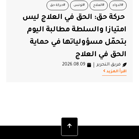
#العلاج
#تونس
#حركة حق
#أحمد سعيداني
حق: الحق في العلاج ليس
السعيدان
زا والسلطة مطالبة اليوم
الشخصية 
فريق التحري
ل مسؤولياتها في حماية
اقرأ المزيد
في العلاج
التحرير
2026.08.09
يد