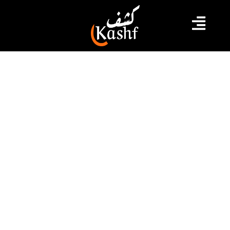
#الاحتلال الإسرائيلي
#الحرب على غزة
#فلسطين
#نساء فلسطين
تزامنا مع “عيد الأم”.. 37 أما يستشهدن
يوميا في قطاع غزة
قالت جمعية الهلال الأحمر الفلسطيني، إن 37 أما يقتلن
يوميا جراء القصف الإسرائيلي في قطاع غزة.
2024.03.21