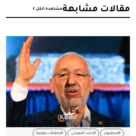
مقالات مشابهة​
مشاهدة الكل
#إسطنبول
#راشد الغنوشي
#منظمات حقوقية