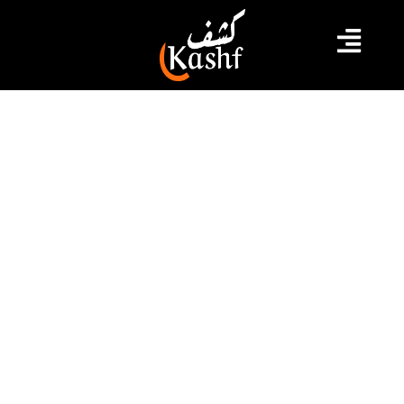
#الادارة العامة للأمن الوطني
#مخدرات
القبض على مروّج مخدرات وحجز كمية
من أقراص “ليريكا” بالحمامات
أمكن لوحدات فرقة الشرطة العدلية بياسمين الحمامات من
القبض على مروّجي أقراص مخدرة لدى الفئات الشبابية
بالملاهي الليلية بالجهة وحجز كمية من الأقراص المخدرة نوع
"ليريكا".
2024.02.20