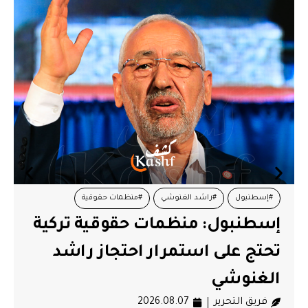
#إسطنبول
#راشد الغنوشي
#منظمات حقوقية
إسطنبول: منظمات حقوقية تركية
تحتج على استمرار احتجاز راشد
الغنوشي
فريق التحرير
2026.08.07