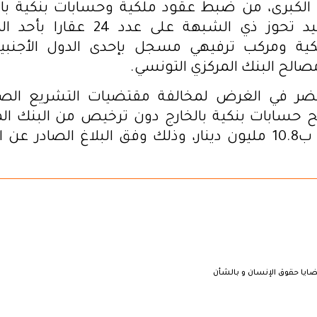
لكبرى، من ضبط عقود ملكية وحسابات بنكية بالخ
محاسبية تفيد تحوز ذي الشبهة على عدد
ية ومركب ترفيهي مسجل بإحدى الدول الأجنبي
لح البنك المركزي التونسي.
حضر في الغرض لمخالفة مقتضيات التشريع الص
حسابات بنكية بالخارج دون ترخيص من البنك الم
جملية قدرت ب10.8 مليون دينار، وذلك وفق البلاغ الصادر عن
ايا حقوق الإنسان و بالشأن