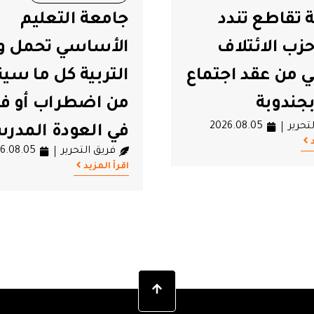
 تقاطع تندد
جامعة التعليم
اطع من أجل الحقوق والحريات
#عودة مدرسية
#وزارة التربية
زب الائتلاف
الأساسي تحمل وز
#حزب الائتلاف الوطني
ي من عقد اجتماع
التربية كل ما سين
جندوبة
من اضطراب أو 
تحرير
2026.08.05
في العودة المدر
فريق التحرير
6.08.05
اقرأ المزيد