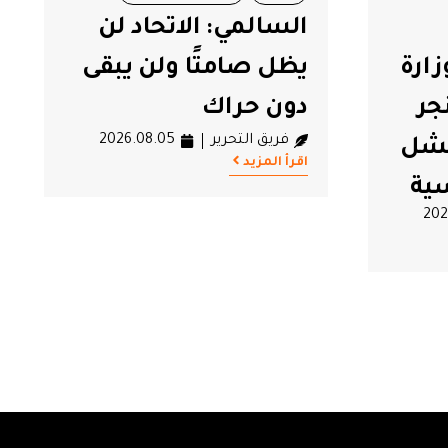
السالمي: الاتحاد لن
ارة
يظل صامتًا ولن يبقى
جر
دون حراك
فريق التحرير
2026.08.05
فشل
اقرأ المزيد
سية
202