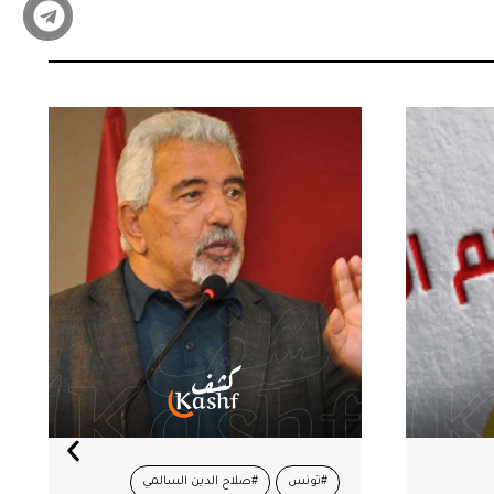
#تونس
#صلاح الدين السالمي