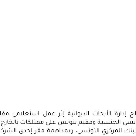
 دون ترخيص من مصالح البنك
ة له بجهة تونس الكبرى، من
سبية تفيد تحوز ذي الشبهة على
 ومركب ترفيهي مسجل بإحدى الدول
تونسي.
إدارة الأبحاث الديوانية إثر عمل استعلامي مفا
سي الجنسية ومقيم بتونس على ممتلكات بالخارج
نك المركزي التونسي، وبمداهمة مقر إحدى الشركات