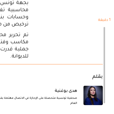
بجهة تونس ا
وحسابات بنك
1 دقيقة
ترخيص من مصا
تم تحرير م
مكاسب وفتح 
للديوانة.
بقلم
هدى بوغنية
صحفية تونسية متحصلة على الإجازة في الاتصال مهتمة بقض
العام