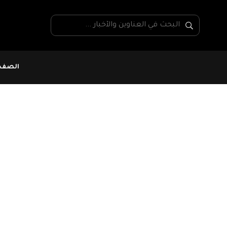
الصفحة
#البنك المركزي
#الديوانة التونسية
في عملية نوعية.. الدي
دينار
تمكنت مصالح إدارة الأبحاث الديوانية إثر عمل استعلا