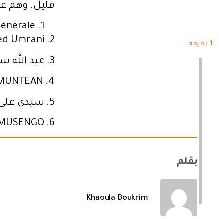
قليل.
وهم على
Générale
2. Javed Ahmed Umrani, سفير جمهورية باكستان الإسلامية،
1 دقيقة
3. عبد الله سليمان عبد الله أبو رمان، سفير المملكة الأردنية الهاشمية،
4. Valentin-Ciprian MUNTEAN, سفــــير رومانيــــــــا،
5. سيدي علي ولد سيدي علي، سفير الجمهورية الإسلامية الموريتانية،
6. MWENDANGA MUSENGO, سفــــير جمهورية الكونغو الديمقراطية.
بقلم
Khaoula Boukrim