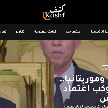
 الرئيسية
كشف خبر
كشف معلومة
تقارير
تفرجو
يد
وموريتانيا…
كب اعتماد
أشرف رئيس الجمهورية قيس سعيّد، صباح اليوم الأربعاء 27 ديسمبر 2023 بقصر