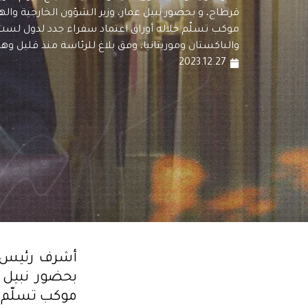
قرطاج، و بحضور نبيل عمار، وزير الشؤون الخارجية واله
موكب تسلّم خلاله أوراق اعتماد سفراء جدد لدول لس
والباكستان وموريتانيا، وفق بلاغ للرئاسة منذ قليل وهم
2023.12.27
أشرف رئيس ا
بحضور نبيل ع
موكب تسلّم خ