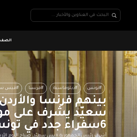
الصفحة
#تونس
#دبلوماسية
#فرنسا
#قيس سع
بينهم فرنسا والأردن 
سعيّد يشرف على مو
6سفراء جدد في تونس