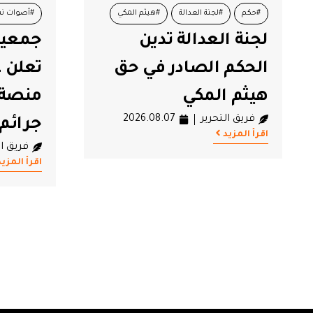
مكي
#أصوات نساء
#تونس
جمعية أصوات نساء
حق
تعلن عن إطلاق أول
منصة إلكترونية لتوثيق
2
جرائم تقتيل النساء
فريق التحرير
2026.08.07
اقرأ المزيد