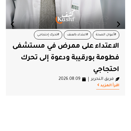
#أعوان الصحة
#اعتداء بالعنف
#تحرك إحتجاجي
الاعتداء على ممرض في مستشفى
ح
#مستشفى فطومة بورقيبة بالمنستير
فطومة بورقيبة ودعوة إلى تحرك
ا
احتجاجي
ب
فريق التحرير
2026.08.09
ا
اقرأ المزيد
اق