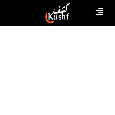
#التبليغ عن الفساد
#الديوانة التونسية
#يوسف الزواغي
الجزيري لكشف: إطارات ديوانية تم
عزلها منذ سنتين تعاني ظروفا إجتماعية
صعبة
أكّد الإطار الديواني المعزول رضا الجزيري اليوم الأربعاء 06
ديسمبر 2023، عزله وأربعة من زملائه من قبل يوسف الزواغي
إثر كشفهم عن ملفات فساد كبيرة و خطيرة في الديوانة،
وفق ما صرّح به لكشف ميديا.
2023.12.06