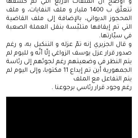
و أوضح أنّ الملفّات الأربع التي تمّ كشفها
تتعلّق ب 1400 مليار و ملف النفايات، و ملف
المحجوز الديواني، بالإضافة إلى ملف القاضية
التي تم إيقافها متلبّسة بنقل العملة الصعبة
في سيّارتها.
و قال الجزيري إنه تمّ عزله و التنكيل به، و رغم
صدور قرار عزل يوسف الزواغي إلّا أنّه و لليوم لم
يتم النظر في وضعيتهم رغم لجوئهم إلى رئاسة
الجمهورية أين تم إيداع 11 مكتوبا، وإلى اليوم لم
يتم التفاعل مع الملف
رغم وجود قرار رئاسي برجوعنا .