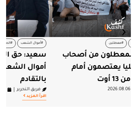
#أموال الشعب
#الصلح الجزائي
#قيس سعيد
سعيد: حق الدولة في استرجاع
أموال الشعب التونسي لن يسقط
بالتقادم
فريق التحرير
2026.08.06
اقرأ المزيد