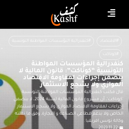
#الاقتصاد
#كنفدرالية النؤسسات المواطنة التونسية
#كوناكت
كنفدرالية المؤسسات المواطنة
التونسية “كوناكت”: قانون المالية لا
يتضمن إجراءات لمقاومة الاقتصاد
الموازي ولا يشجع الاستثمار
قال مكتب كنفدرالية المؤسسات المواطنة التونسية
'كوناكت'، أن مشروع قانون المالية لسنة 2024، لا يتضمن
إجراءات لمقاومة الاقتصاد الموازي ولا يشجع الاستثمار
الخاص ولا يدعم قطاعي الصناعة و التجارة, وفق ما نقلته
وكالة تونس افريقيا.
2023.11.22