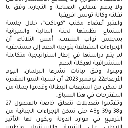
ولا يدعم قطاعي الصناعة و التجارة, وفق ما
نقلته وكالة تونس افريقيا.
واعتبر أعضاء مكتب “كوناكت”، خلال جلسة
استماع نظمتها لجنة المالية والميزانية
بمجلس نواب الشعب، أمس الثلاثاء، أن
الإجراءات المتعلقة بتوجيه الدعم إلى مستحقيه
لم يتم دراستها في إطار استراتيجية متكاملة
استشرافية لهيكلة الدعم.
وبينوا، وفق بيانات نشرها البرلمان، اليوم
الأربعاء22 نوفمبر 2023، أن نسبة النمو المقدرة
لا تمكن من استيعاب البطالة وقدموا جملة من
المقترحات في هذا السياق.
وتقدّموا بتعديلات تتعلق خاصة بالفصول 27
و38 و39 و48 حتى تمكن الإجراءات الجبائية من
الترفيع في موارد الدولة ويكون لها التأثير
الإيجابي على التنمية والاستثمار وتطوير