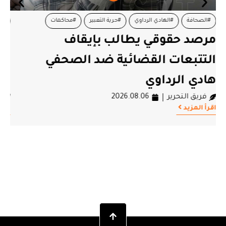
#اعتصام
#القصرين
#معطلين
القصرين.. المعطلون من أصحاب
الشهائد العليا يعتصمون أمام
الولاية بداية من 13 أوت
فريق التحرير
2026.08.06
اقرأ المزيد