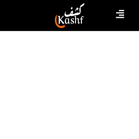
#الاردن
#طوفان الاقصى
#فلسطين
العاهل الأردني: لا أمن ولا إستقرار من
دون سلام عادل وشامل في فلسطين
قال العاهل الأردني، الملك عبدالله بن الحسين، إن "ما تشهده
الأراضي الفلسطينية حاليا من تصعيد خطير وأعمال عنف
وعدوان ما هي إلا دليل يؤكد مجدداً أن منطقتنا لن تنعم
بالأمن والاستقرار دون تحقيق السلام العادل والشامل على
أساس حل الدولتين، ليحصل الشعب الفلسطيني على دولته
المستقلة ذات السيادة على خطوط الرابع من يونيو عام 1967
وعاصمتها القدس الشرقية، وتنتهي دوامات القتل التي يدفع
ثمنها المدنيون الأبرياء"، وفق ما أوردته وكالة الأنباء الأردنية.
2023.10.11