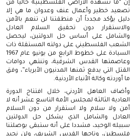
إن “ما تشهده الأراضي الفلسطينية حاليا من
تصعيد خطير وأعمال عنف وعدوان ما هي إلا
دليل يؤكد مجدداً أن منطقتنا لن تنعم بالأمن
والاستقرار دون تحقيق السلام العادل
والشامل على أساس حل الدولتين، ليحصل
الشعب الفلسطيني على دولته المستقلة ذات
السيادة على خطوط الرابع من يونيو عام 1967
وعاصمتها القدس الشرقية، وتنتهي دوامات
القتل التي يدفع ثمنها المدنيون الأبرياء”، وفق
ما أوردته وكالة الأنباء الأردنية.
وأضاف العاهل الأردني، خلال افتتاح الدورة
العادية الثالثة لمجلس الأمة التاسع عشر أنه لا
أمن ولا سلام ولا استقرار من دون السلام
العادل والشامل الذي يشكل حل الدولتين
سبيله الوحيد، مشددا على أنه ستبقى بوصلتنا
فلسطين، وتاجها القدس الشريف، ولن نحيد