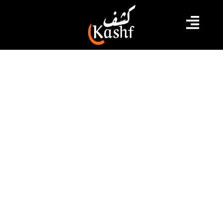
#إضراب الجوع
#جوهر بن مبارك
#عز الدين الحزقي
#قضية التآمر على أمن الدولة
عز الدين الحزقي لكشف: إبني يتعرض إلى
عملية إجرامية وأقول للشعب التونسي
اليوم جوهر وغدا أنت
أفاد عز الدين الحزقي الناشط السياسي ووالد جوهر بن مبارك،
اليوم الإثنين 9 أكتوبر 2023، أن إبنه يتعرض الى جريمة سلطة
حيث تم “إختطافه” منذ حوالي 8 أشهر وهو في إحتجاز قصري.
وأضاف عز الدين الحزقي في تصريح لكشف ميديا أن جوهر بن
مبارك يتعرض الى التعذيب والتنكيل وإلى عملية إجرامية
مشيرا الى ان إبنه […]