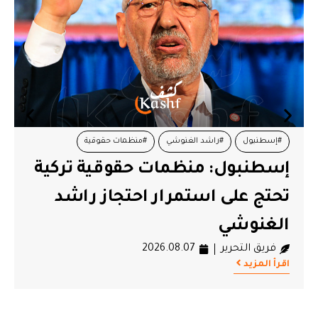
#إسطنبول
#راشد الغنوشي
#منظمات حقوقية
إسطنبول: منظمات حقوقية تركية
تحتج على استمرار احتجاز راشد
الغنوشي
فريق التحرير
2026.08.07
اقرأ المزيد