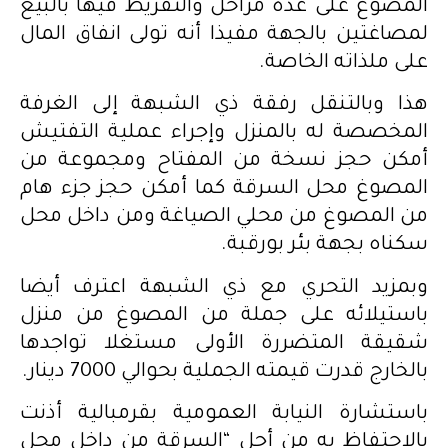
المصوغ على عدّة مراحل والتفريط فيها بالبيع
لمصاغتين بالجهة مفيذا أنه تولى انفاق المال
على ملذاته الخاصة.
هذا وبالتنقل رفقة ذي الشبهة إلى الغرفة
المخصصة له بالمنزل وإجراء عملية التفتيش
أمكن حجز نسخة من المفتاح ومجموعة من
المصوغ محل السرقة كما أمكن حجز جزء هام
من المصوغ من محلي الصياغة ومن داخل محل
سكناه بجهة بئر بورقبة.
وبمزيد التحري مع ذي الشبهة اعترف أيضا
باستيلائه على جملة من المصوغ من منزل
شقيقة المتضررة الأولى مستغلا تواجدها
بالخارج قدرت قيمته الجملية بحوالي 7000 دينار.
باستشارة النيابة العمومية بقرمبالية أذنت
بالاحتفاظ به من أجل “السرقة من داخل محل