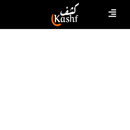
#أخبار وطنية
#السكك الحديدية
#شارع الحبيب برقيبة
#قيس سعيد
قيس سعيد: كانوا يقولون عنه سفاح
والآن يقومون بإضراب جوع تضامنا معه
قام رئيس الجمهورية قيس سعيد مساء أمس الأربعاء 04
أكتوبر 2023، بجولة انطلقت من شارع الحبيب بورڨيبة وبقية
شوارع العاصمة لتصل إلى ضاحية جبل الجلود. وفي بداية
الزيارة استنكر سعيد وضعية “المنڨالة” ومحيطها بشارع
الحبيب بورڨيبة ودعا لتهذيبها باعتبارها وجها لتونس وفق
قوله. كما عبر سعيد عن استيائه من الأوساخ في شوارع
العاصمة داعيا إلى […]