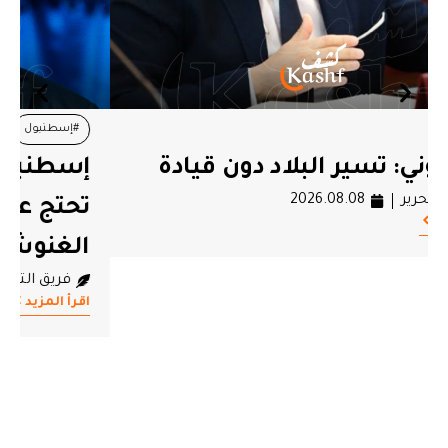
#إسطنبول
#راشد الغنوشي
#منظمات حقوقية
إسطنبول: منظمات حقوقية تركية
تحتج على استمرار احتجاز راشد
الغنوشي
فريق التحرير
2026.08.07
اقرأ المزيد