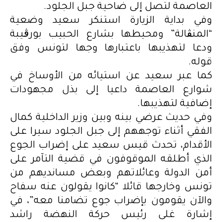
العاصمة لتصل إلى ضاحية جبل الجلود.
وفي بداية الزيارة استنكر سعيد وضعية
“المنڨالة” ومحيطها بشارع الحبيب بورڨيبة
ودعا لتهذيبها باعتبارها وجها لتونس وفق
قوله.
كما عبر سعيد عن استيائه من الأوساخ في
شوارع العاصمة داعيا إلى بذل مجهودات
إضافية لتهذيبها.
وفي حديث عرضي بينه وبين وزير الداخلية كمال
الفقي أثناء توجههم إلى جبل الجلود سيرا على
الأقدام، تحدث قيس سعيد على إضراب الجوع
الذي أطلقه الموقوفون في قضية التآمر على
أمن الدولة وعائلاتهم وبعض مسانديهم من
تونس وخارجها قائلا “كانوا يقولون عنه سفاح
والآن يقومون بإضراب جوع تضامنا معه”، في
إشارة غلى رئيس حركة النهضة راشد