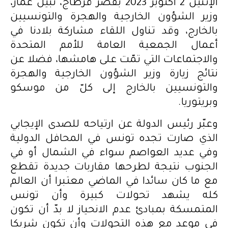
الإثنين 2 أكتوبر 2023 بقصر قرطاج، نبيل عمّار،
وزير الشؤون الخارجية والهجرة والتونسيين
بالخارج، وقد تناول اللقاء مشاركة بلادنا في
أعمال الجمعية العامة للأمم المتحدة
والاجتماعات التي تمّت على هامشها، فضلا عن
نتائج زيارة وزير الشؤون الخارجية والهجرة
والتونسيين بالخارج إلى كلّ من موسكو
وبريتوريا.
وعبّر رئيس الدولة عن ارتياحه للصدى الإيجابي
الذي صارت تجده تونس في المحافل الدولية
وفي عديد العواصم سواء في الشمال أو في
الجنوب نتيجة لطرحها مقاربات جديدة تقطع
مع ما كان سائدا في الماضي معتبرا أن العالم
كله يشهد تحولات كبيرة وأن تونس
المتمسكة بمبادئ عدم الانحياز لا بدّ أن تكون
في موعد مع هذه التحولات وأن تكون شريكا