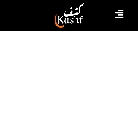
#الاتحاد الأوروبي
#تمويلات
#رئاسة الجمهورية
#قيس سعيد
سعيد: تونس تقبل التعاون وترفض
الصدقة من الاتحاد الأوروبي وخزائن
الدنيا كلها لا تساوي ذرة واحدة من
سيادتنا
استقبل رئيس الجمهورية قيس سعيّد، ظهر الإثنين 2 أكتوبر
2023 بقصر قرطاج، نبيل عمّار، وزير الشؤون الخارجية والهجرة
والتونسيين بالخارج، وقد تناول اللقاء مشاركة بلادنا في أعمال
الجمعية العامة للأمم المتحدة والاجتماعات التي تمّت على
هامشها، فضلا عن نتائج زيارة وزير الشؤون الخارجية
والهجرة والتونسيين بالخارج إلى كلّ من موسكو وبريتوريا.