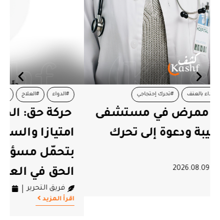
#الدواء
#العلاج
#تونس
#حركة حق
حركة حق: الحق في العلاج ليس
امتيازا والسلطة مطالبة اليوم
بتحمّل مسؤولياتها في حماية
الحق في العلاج
فريق التحرير
2026.08.09
اقرأ المزيد