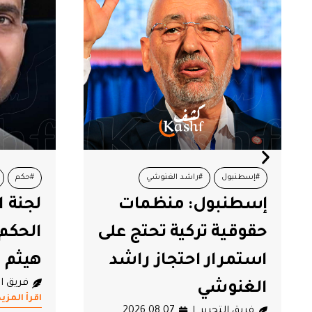
#حكم
#لجنة العدالة
#هيثم المكي
#أصوات ن
لجنة العدالة تدين
جمعي
الحكم الصادر في حق
تعلن 
هيثم المكي
منصة 
فريق التحرير
2026.08.07
جرائم
اقرأ المزيد
فريق ا