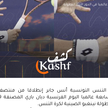
لسابعة عالميا اليوم الفرنسية ديان باري المصنفة 99 عالميا في الدور الأوّل لبطولة
 التنس التونسية أنس جابر إنطلاقا من منتصف 
لبطولة نينغبو الصينية لكرة التنس.