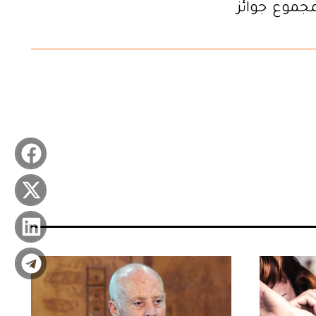
بة بمجموع جوائز