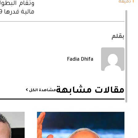
1 دقيقة
مالية قدرها 303،259 ألف دولار.
بقلم
Fadia Dhifa
مقالات مشابهة​
مشاهدة الكل