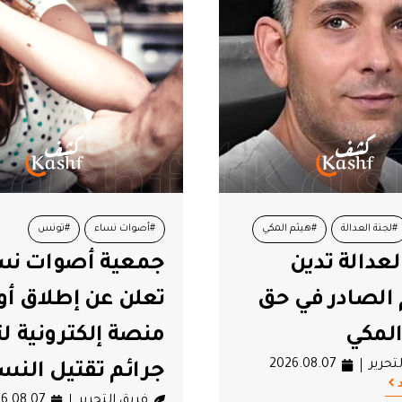
ساء
#تونس
#تونس
#قيس سعيد
ة أصوات نساء
عن إطلاق أول
من وعود قيس سع
إلكترونية لتوثيق
لم تتحقّق في حص
 تقتيل النساء
حكمه منذ 7 سنوات
لتحرير
2026.08.07
فريق التحرير
6.08.07