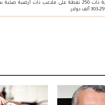
وتقام البطولة ذات 250 نقطة على ملاعب ذات أرضية صل