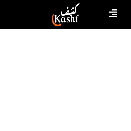
#أريانة
#النقل
إحداث خط نقل عبر الحافلة خاص
بالتلاميذ والطلبة بين قلعة الأندلس و
أريانة
أفاد عضو المجلس التشريعي عن دائرة قلعة الأندلس/سيدي
ثابت، فيصل الصغير، اليوم الأحد، أن شركة نقل تونس قررت
إحداث خط خاص بنقل التلاميذ والطلبة القاطنين بكل من
قلعة الأندلس وقنطرة بنزرت في اتجاه اريانة ذهابا وإيابا بداية
من يوم الإثنين 25 سبتمبر، وفق ما أوردته وات. وأضاف
العضو أن انطلاق الحافلة من قلعة الأندلس سيكون […]
2023.09.24