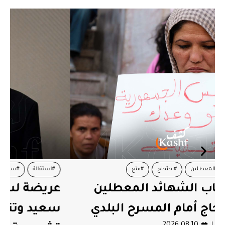
#استقالة
#سحب ثقة
#عريضة
#قيس سعيد
عريضة لسحب الثقة من قيس
سعيد وتنظيم انتخابات رئاسية و