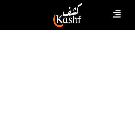
#التيار الديمقراطي
#زياد الغناي
#منع من السفر
غناي لكشف: لا تتركوا العمل السياسي
..هذا الظلم لن يتواصل و سننتصر في
نهاية الأمر
عقد اليوم الثلاثاء 29 أوت 2023 حزب التيار الديقراطي ندوة
صحفية لتداول آخر مستجدات ملف التآمر التي يعتقل على
ذمتها الأمين العام السابق للحزب غازي الشواشي و تحجير
السفر على القيادي بالحزب زياد الغناي . و في هذا الصدد
أوضح زياد الغناي في تصريح لكشف ميديا إن أسباب منعه
من السفر مازالت شحيحة و لم […]
2023.08.29