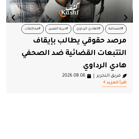
#الصحافة
#الهادي الرداوي
#حرية التعبير
#محاكمات
مرصد حقوقي يطالب بإيقاف
#مرصد الحرية لتونس
التتبعات القضائية ضد الصحفي
هادي الرداوي
فريق التحرير
2026.08.06
اقرأ المزيد