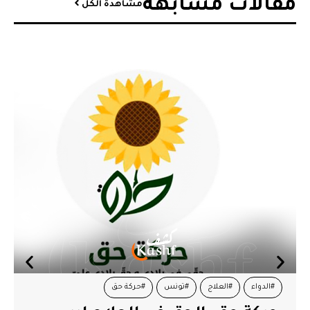
مقالات مشابهة​
مشاهدة الكل
#الدواء
#العلاج
#تونس
#حركة حق