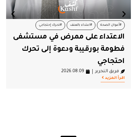
#أعوان الصحة
#اعتداء بالعنف
#تحرك إحتجاجي
الاعتداء على ممرض في مستشفى
#مستشفى فطومة بورقيبة بالمنستير
فطومة بورقيبة ودعوة إلى تحرك
احتجاجي
فريق التحرير
2026.08.09
اقرأ المزيد