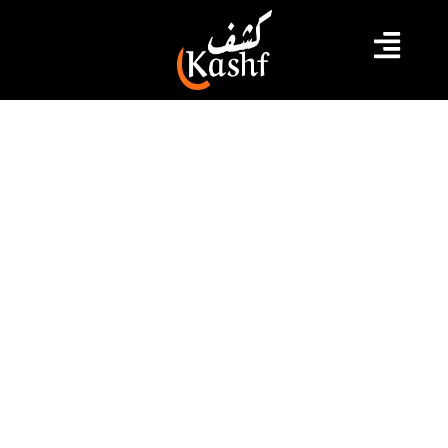
#تونس
بوكر لكشف: بعد تبرئة شذى بن مبارك
في وقت سابق.. دائرة الإتهام تنقض
قرار قاضي التحقيق و توجه لها تهما
جديدة
قال المحامي امين بوكر في تصريح لكشف اليوم السبت إنه
تنفيذا لقرار دائرة الإتهام تم إصدار بطاقة إيداع جديدة في حق
الصحفية شذى بن مبارك و تم تنفيذ القرار و إيقافها أمس و
نقلها إلى منظقة الحرس الوطني بقليبية في إنتظار تحويلها
إلى السجن المدني بالمسعدين بسوسة
2023.07.22