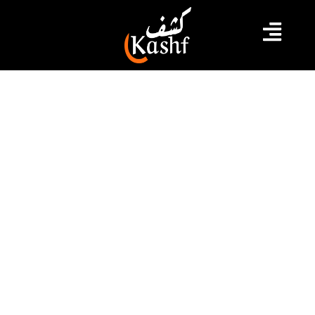
#أخبار وطنية
#تونس
#حرية الصحافة
#قيس سعيد
نقابة الصحفيين: ندعو السلطة إلى فتح
حوار جدي للنظر في مشاكل القطاع و
سحب المرسوم 54
جددت النقابة الوطنية للصحفيين التونسيين في بيان لها
اليوم الإربعاء 7 جوان 2023 رفضها لسياسة المحاكمات ضد
الصحفيين والتنكيل بهم وفق قوانين لا تمت للمهنة بصلة
وتضرب حرية الصحافة والتعبير وأساسا المرسوم 54 سيء
الذكر، وتعتبر أن السلطة تقود سياسة محاكمات رأي
ضحيتها صحفيين ونشطاء ونقابيين ومدونين ومحامين
بهدف التضييق على حرية الرأي والتعبير.