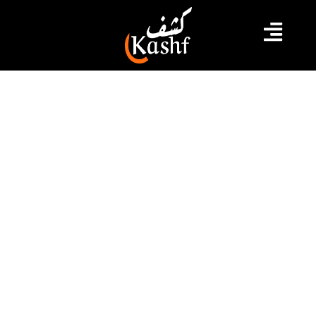
#تنس
#رولان غاروس
البولونية إيغا شفايتيك تبلغ الدور ثمن
النهائي
بلغت اللاعبة البولونية ايغا شفايتيك المصنفة الأولى عالميا
الدور ثمن النهائي لبطولة رولان غاروس، اثر فوزها اليوم
السبت على نظيرتها الصينية وانغ شيانيو المصنفة 80
عالميا، بمجموعتين نظيفتين.
2023.06.03