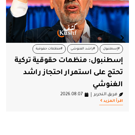
#إسطنبول
#راشد الغنوشي
#منظمات حقوقية
إسطنبول: منظمات حقوقية تركية
تحتج على استمرار احتجاز راشد
الغنوشي
فريق التحرير
2026.08.07
اقرأ المزيد