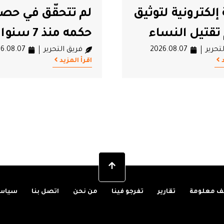
حقّق في حصيلة
الأموال الضائعة
7 سنوات
والمحكمة الدستو
تحرير
2026.08.07
الغائبة
فريق التحرير
6.08.06
اقرأ المزيد
 معلومة
تقارير
تفرجو فينا
من نحن
اتصل بنا
سياسة