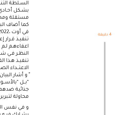
السـلطة التنف
بشـكل أحـادي،
مستقلة ومحاي
كما أضاف الب
4 دقيقة
اعفاءهـم لـم 
النظـر فـي شـ
تنفيـذ هـذا ال
الاعتــداء الص
ّ و أشار البي
“بــل “بالأســ
جنائية ضدهم 
محاولة لتبري
و في نفس الس