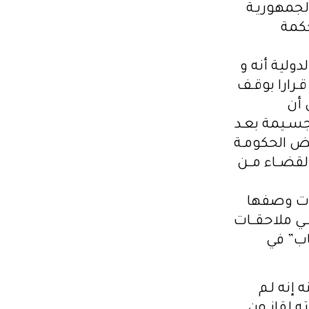
الجمهوريـة
حكمة
ولية أنه و
ة قـرارا بوقـف
اس أن
 جسـيمة بعـد
فـض الحكومـة
القضــاء مــن
رسات وصفها
ــي ملاحقــات
اب” في
إنه لـم