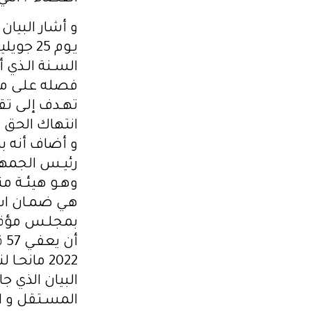
و أشار البيا
السـنة الـذي 
فصله علـى مق
تهـدف إلـى تق
انتهاك الحق 
رئيـس الجمهور
هـي ضمـان اس
بمجلـس مؤقـت
أن يعفـي 57 قاضيـا يـوم 1جـوان
البيان الذي ج
المسـتقل و ال