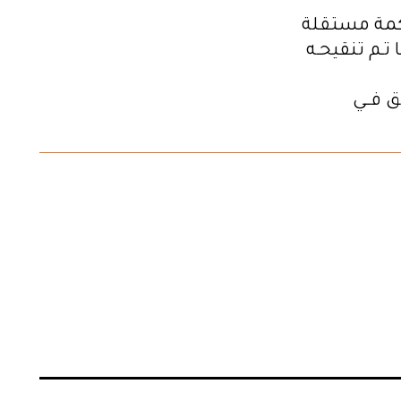
حكمة مستقلة
سـوم رقـم 11 الصـادر فـي 12 فيفـري 2022 ّ كمـا تـم تنقيحـه
ق فــي