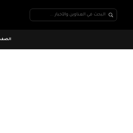
الصفحة
#استقلالية القضاء
منظمات تونسية و دو
وضع حد للإعتداءات 
استقلال القضاء
صدر اليوم الأحد 21 ماي 2023 بيان صحف