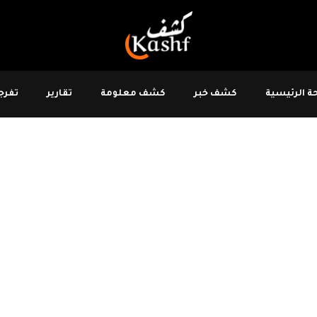
 الرئيسية
كشف خبر
كشف معلومة
تقارير
تفرجو
لية: يجب
على
ي ختامي للندوة الصحفية الدولية للجنة الدفاع