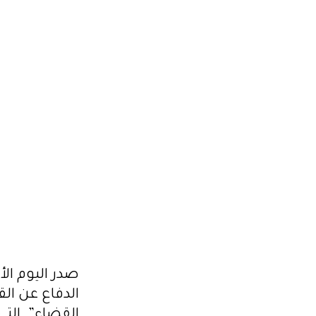
عن القضاة المعزولين و منظمات مدنية بعنوان " دفاعا 
عقدت أمس 20 ماي 2023 بالعاصمة . و أشا
سـبتمبر مـن نفـس السـنة
2023.05.21
الدفاع عن ال
القضاء”. التي عقدت أمس