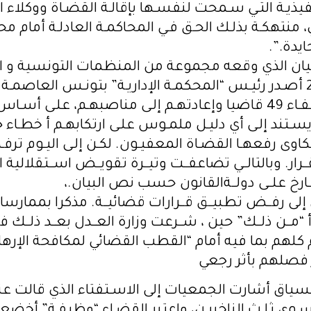
يذيـة التـي سـمحت لنفسـها بإقالـة القضـاة ووكلاء 
 منتهكـة بذلـك الحـق فـي المحاكمـة العادلـة أمام م
دة.”.
يان الذي وقعه مجموعة من المنظمات التونسية و الد
في أوت ،2022 أصـدر رئيـس “المحكمـة الإداريـة” بتونـس العاصمـ
تنفيـذ قـرار إعفـاء 49 قاضيا وإعادتهـم إلـى مناصبهـم، علـى أسـ
يسـتند إلـى أي دليـل ملمـوس علـى ارتكابهـم أ خطـاء
كاوى رفعهـا القضـاة المعفيـون. لكـن إلـى اليـوم تر
قــرار. وبالتالــي تضاعفــت وتيــرة تقويــض اســتقلالية 
ــارخ علــى دولــةالقانون حسب نص البيان.،
ان إلى رفــض تطبيــق قــرارات قضائيــة. مذكرا بمما
وأ “مــن ذلــك” حين ، شــرعت وزارة العــدل بعــد ذلــك ف
كلهم بما فيه أمام “القطب القضائي لمكافحة الإره
ر فصلهم بأثر رجعي
ياق أشارت الجمعيات إلى الاسـتفتاء الذي قالت عنه 