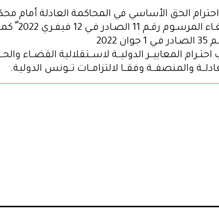
 احترام الحق الأساسي في المحاكمة العادلة أمام م
ومحايدة و إلغـاء المر
ن 2022
حتـرام المعاييــر الدوليــة لاســتقلالية القضــاء والحــ
ادلــة والمنصفــة وفقــا لالتزامــات تــونس الدولية.