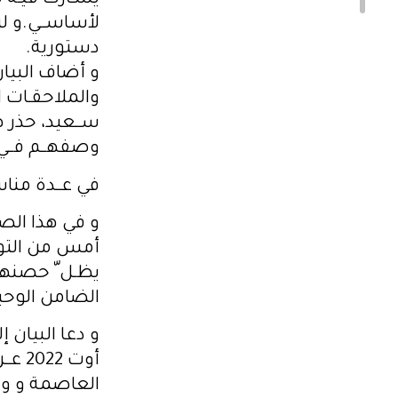
يشـارك فيـه س
لأساســي.و لي
دستورية.
و أضاف البيان
والملاحقـات ا
ســعيد، حذر هـ
وصفهــم فــي
في عــدة منا
و في هذا الص
أمس من التوظي
يظـل ّ حصنه
الضامن الوحي
و دعا البيان إل
أوت 2022 عــن المحكمــة الإداريــة بتونــس
العاصمة و و