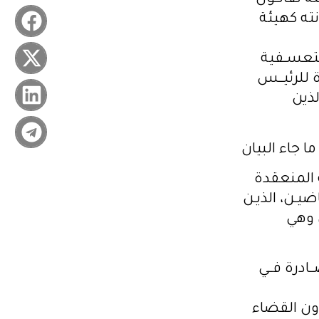
 لقانــون
نته كهيئة
التعسـفية
 للرئيــس
لذين
 جاء البيان
 المنعقدة
يـن، الذيـن
 وهي
ـادرة فــي
ون القضاء