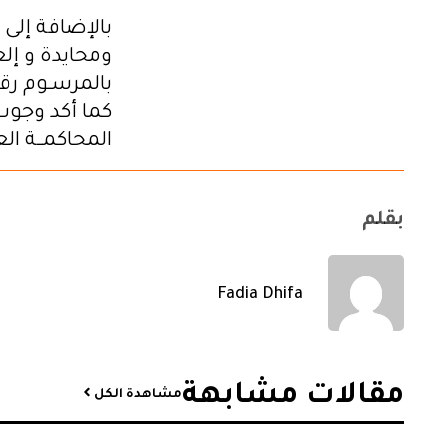
بالإضافة إلى
بالمرسـوم رقـم 35 الصـادر فـي 1 جوا
كما أكد وجوب ا
المحاكمــة الع
بقلم
Fadia Dhifa
مقالات مشابهة​
مشاهدة الكل