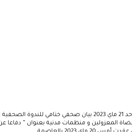
عن إستقلالية القضاء". التي
ر البيان إلى ما وصفته باسـتيلاء الرئيـس
قيـس سـعيد علـى المؤسسـات يـوم 25 جويليـة ،2021 مـرورا بمرسـومه الصـادر فـي 22
صدر اليوم الأحد 21 ماي 2023 بيان صحفي ختامي للندوة الص
قضاة المعزولين و منظمات مدنية بعنوان ” دفاعا عن
 20 ماي 2023 بالعاصمة .