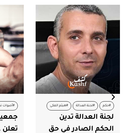
#أصوات نساء
#تونس
#تونس
جمعية أصوات نساء
تعلن عن إطلاق أول
من وع