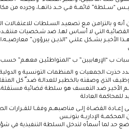
ـوى ثلـث الناخبيـن، واعتبر القضـاء “وظيفـة” أخضعته
ــس “ســلطة” قائمــة فــي حــد ذاتهــا، وجرده من مكا
 أنه و بالتزامـن مـع تصعيـد السـلطات للاعتقـالات 
لقضائيـة التـي لا أسـاس لهـاـ ضد شـخصيات منتقــدة
ـذا الأخيــر بشــكل علنــي “الذيــن يبرؤون” معارضيــه،ا
سبات ب “الإرهابيين” ب “المتواطئيـن معهـم” حسب ما
دد حذرت الجمعيات و المنظمات التونسية و الدولية
ـف الذي وصفته بالخطيـر للعدالـة ضـد ّ كل المتقاض
ـم الأخيـر ضـد التعسف هو سلطة قضائية مستقلة،
د للمحاكمة العادلة
ى إعــادة القضــاة إلــى مناصبهــم وفقــا للقــرارات الصـ
ضع حد لما أسمأه لتدخل السلطة التنفيذية في شؤ