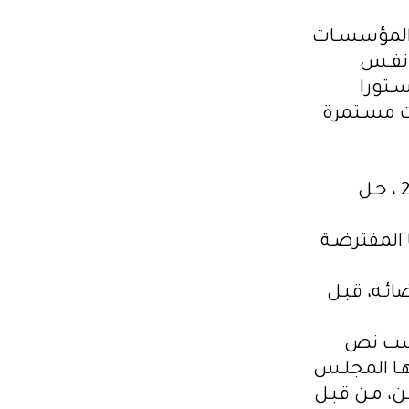
ى المؤسسـات
ـي 22 سـبتمبر مـن نفـس
سـتورا
ت مسـتمرة
و أضاف أنه بموجـب “المرسـوم رقـم 11” الصـادر فـي 12 فيفـري 2022 ، حـل
ـي دسـتور 2014 ّ ومهمتهـا المفترضـة
ئـه، قبـل
القضـاة فـي “المرسـوم رقـم 35 “. حسب نص
هـا المجلـس
ن، مـن قبـل