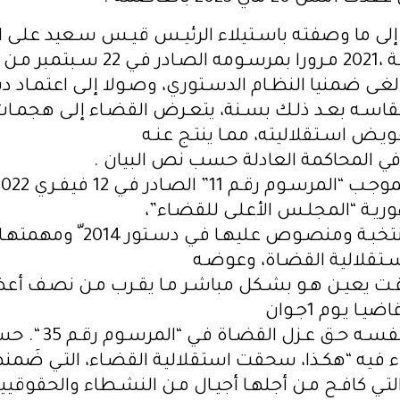
ن إلى ما وصفته باسـتيلاء الرئيـس قيـس سـعيد علـ
يـوم 25 جويليـة ،2021 مـرورا بمرسـومه الصـادر ف
ألغـى ضمنيا النظـام الدسـتوري، وصـولا إلـى اعتمـاد د
اسـه بعـد ذلـك بسـنة، يتعـرض القضـاء إلـى هجمـا
ويـض اسـتقلاليته، ممـا ينتـج عنـه
في المحاكمة العادلة حسب نص البيان .
يـة “المجلـس الأعلـى للقضـاء”،
وهـو هيئـة منتخبـة ومنصـوص عليهـا ف
ـتقلالية القضـاة، وعوضـه
 يعيـن هـو بشـكل مباشـر مـا يقـرب مـن نصـف أعضا
2022 مانحـا لنفسـه حـق عـزل 
اء فيه “هكـذا، سحقت استقلالية القضـاء، التـي ضَمن
تـي كافـح مـن أجلهـا أجيـال مـن النشـطاء والحقوقييـ