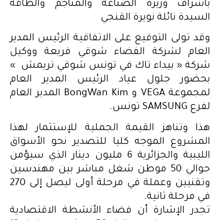
باشراف وزيرة الصناعة والمناجم والطاقة
السيدة نائلة نويرة القنجي
وقد تولى التوقيع على الاتفاقية الرئيس المدير
العام لشركة الفضاء شوقي فريعة ووكيل
شركة « بيداء تاك في تونس شوقي تريمش »
بحضور جلول عياد الرئيس المدير العام
لمجموعة VEGA و BongWan Kim المدير العام
لفرع SAMSUNG تونس.
هذا وتناهز القيمة الجملية للإستثمار لهذا
المشروع الموجه كليا للتصدير نحو الأسواق
الليبية والجزائرية 6 مليون دينار الذي سيؤمن
حوالي 50 موطن شغل مباشر بين مهندسين
وتقنيين وعملة في مرحلة أولى ليصل إلى 270
في مرحلة ثانية.
تجدر الإشارة أن فضاء الأنشطة الاقتصادية