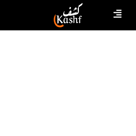
#تونس
#جرجيس
جرجيس: إمضاء إتفاقية إحداث وحدة
صناعية جديدة بفضاء الانشطة
الاقتصادية موجهة كليا للتصدير نحو
الأسواق الليبية و الجزائرية
تم مساء أمس الثلاثاء بمقر وزارة الصناعةوالمناجم و الطاقة
امضاء اتفاقية احداث وحدة صناعية جديدة بفضاء الانشطة
الاقتصادية بجرجيس ,مختصة في تجميع التجهيزات
الالكترونية التابعة لمجموعة VEGA, باشراف وزيرة الصناعة
والمناجم والطاقة السيدة نائلة نويرة القنجي
2022.12.07