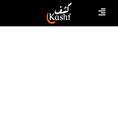
#تونس
#حرية الصحافة
#منظمات
منظمات المجتمع المدني في تونس:
محاكمات الصحفيين تهديد خطير لحرية
التعبير
أصدرت منظمات المجتمع المدني في تونس بيانا مشتركا
أمس الخميس تؤكد من خلاله متابعتها بانشغال كبير الحكم
الذي اصدرته الدائرة المختصة في القضايا الإرهابية بمحكمة
تونس حكما بالسجن لمدة سنة في حق مراسل إذاعة
"موزاييك أف أم" خليفة القاسمي بتهمة على معنى قانون
مكافحة الإرهاب.
2022.12.02