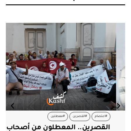
#اعتصام
#القصرين
#معطلين
القصرين.. المعطلون من أصحاب