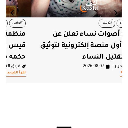
#تونس
#قيس سعيد
منظمة “أنا يقظ”: 81% من وعود
قيس سعيّد لم تتحقّق في حصيلة
حكمه منذ 7 سنوات
فريق التحرير
2026.08.07
اقرأ المزيد