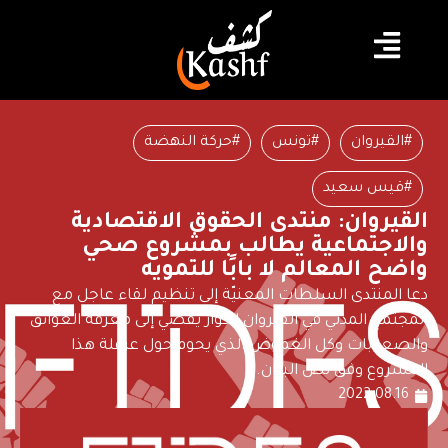
#القيروان
#تونس
#حركة النهضة
#قيس سعيد
القيروان: منتدى الحقوق الاقتصادية
والاجتماعية يطالب بمشروع صحي
واضح المعالم لا بابًا للتمويه
دعا المنتدى السلطات المعنيّة إلى تنظيم لقاء عاجل مع
المجتمع المدني في القيروان لحوار يفضي إلى معرفة العوائق
والصعوبات وكل الغموض الذي يحوم حول عرقلة هذا
المشروع وفق نص البيان.
2022.08.16