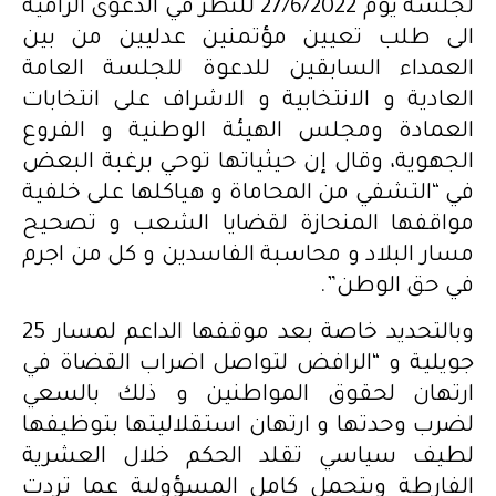
لجلسة يوم 27/6/2022 للنظر في الدعوى الرامية
الى طلب تعيين مؤتمنين عدليين من بين
العمداء السابقين للدعوة للجلسة العامة
العادية و الانتخابية و الاشراف على انتخابات
العمادة ومجلس الهيئة الوطنية و الفروع
الجهوية، وقال إن حيثياتها توحي برغبة البعض
في “التشفي من المحاماة و هياكلها على خلفية
مواقفها المنحازة لقضايا الشعب و تصحيح
مسار البلاد و محاسبة الفاسدين و كل من اجرم
في حق الوطن”.
وبالتحديد خاصة بعد موقفها الداعم لمسار 25
جويلية و “الرافض لتواصل اضراب القضاة في
ارتهان لحقوق المواطنين و ذلك بالسعي
لضرب وحدتها و ارتهان استقلاليتها بتوظيفها
لطيف سياسي تقلد الحكم خلال العشرية
الفارطة ويتحمل كامل المسؤولية عما تردت