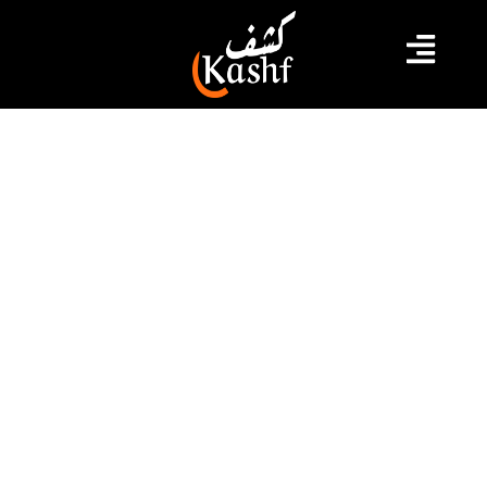
#تونس
#حركة النهضة
#قيس سعيد
عميد المحامين: هناك من يريد التشفي
من المحاماة و هياكلها بسبب مواقفها
المنحازة للشعب
نبه إبراهيم بودربالة في بيان عن الهيئة الوطنية للمحامين من
دعوى استعجالية تضمنت دعوته للحضور لدى رئيس
المحكمة الابتدايئة بتونس لجلسة يوم 27/6/2022 للنظر في
الدعوى الرامية الى طلب تعيين مؤتمنين عدليين من بين
العمداء السابقين للدعوة للجلسة العامة العادية و الانتخابية
و الاشراف على انتخابات العمادة ومجلس الهيئة الوطنية و
الفروع الجهوية، وقال إن […]
2022.06.25