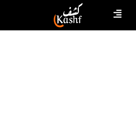
#تونس
#حركة النهضة
#قيس سعيد
المسدي: نقاشات اللجنة شهدت
تشنجا..والاختلافات كانت بشأن البيئة
والسياسات الاقتصادية
قالت الناشطة السياسية فاطمة المسدي المشاركة في
جلسات "الحوار الوطني " من أجل دستور "الجمهورية الجديدة"
إن النقاشات اليوم الأحد 12 جوان تخللتها بعض التشنجات
بسبب اختلاف في وجهات النظر في خصوص قضايا البيئة
والسياسات الاقتصادية وفق تصريحها عقب مغادرته لدار
الضيافة بقرطاج.
2022.06.12