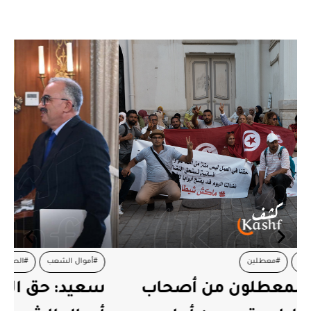
#أموال الشعب
#الصلح الجزائي
#قيس سعيد
سعيد: حق الدولة في استرجاع