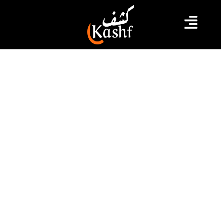
#تونس
#قيس سعيد
نايلة الزغلامي لكشف: نحمّل سعيّد
مسؤولية السحل الالكتروني للقاضيتين
المعزولتين
حمّلت نايلة الزغلامي، رئيسة جمعية النساء التونسيات
الديمقراطيات، في تصريح لكشف ميديا، أمس الجمعة 10
جوان 2022، خلال الوقفة الاحتجاجية التي نظمتها الجمعية
التونسية للنساء الديمقراطيات بالشراكة مع قسم المرأة
في الاتحاد العام التونسي للشغل ومجموعة من الجمعيات
النسوية التونسية، أمام المسرح البلدي بالعاصمة تحت
عنوان، « لا تراجع لا استفتاء..على الحريات وحقوق النساء »،
[…]