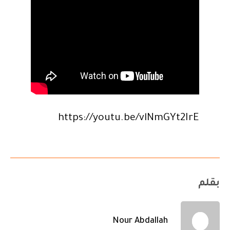
https://youtu.be/vlNmGYt2IrE
بقلم
Nour Abdallah