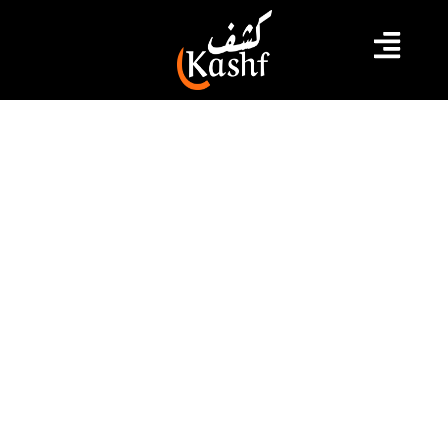
#تونس
#حركة النهضة
#قيس سعيد
5 جنود يغادرون المستشفى بعد انقلاب
سيارتهم العسكرية في حادث بمدنين
اسفر حادث انقلاب سيارة عسكرية مساء أمس الأربعاء
بمنطقة “المثينين” من معتمدية بني خداش بولاية مدنين عن
اصابة 5 عسكريين بجروح متفاوتة الخطورة وفق ما أفاد به
مصدر مطلع لكشف ميديا. وقد تم نقل اثنين من المصابين
بطائرة عسكرية إلى المستشفى العسكري بقابس للعلاج،
في حين تم نقل مصابان آخران للعلاج بالمستشفى الجامعي
بمدنين، وقد […]
2022.05.19