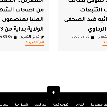
حقوقي يطالب
القصرين.. المعط
ير
#محاكمات
 التتبعات
من أصحاب الشها
رية لتونس
ئية ضد الصحفي
العليا يعتصمون أ
الرداوي
الولاية بداية من 13 أوت
تحرير
2026.08.06
فريق التحرير
6.08.06
اقرأ المزيد
 معلومة
تقارير
تفرجو فينا
من نحن
اتصل بنا
سياسة