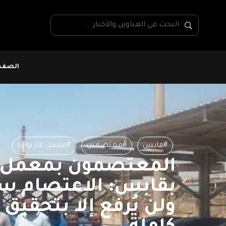
الصفحة
#قابس
#معتصمين
#معمل غاز نوارة
المعتصمون بمعمل غا
بقابس: الاعتصام س
ولن يُرفع إلا بتحقيق 