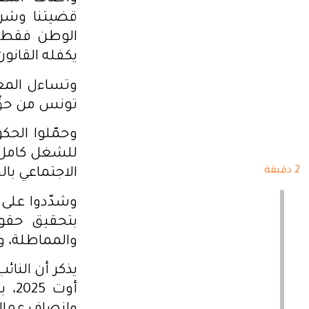
قضيتنا وشرع
الوطن فقط ل
يكفله القانون
وتساءل المعت
تونس من حقّ 
وحمّلوا الحك
للشغل كامل 
2 دقيقة
الاجتماعي بال
وشدّدوا على 
بتحقيق حقو
والمماطلة، و
يذكر أن النا
أوت