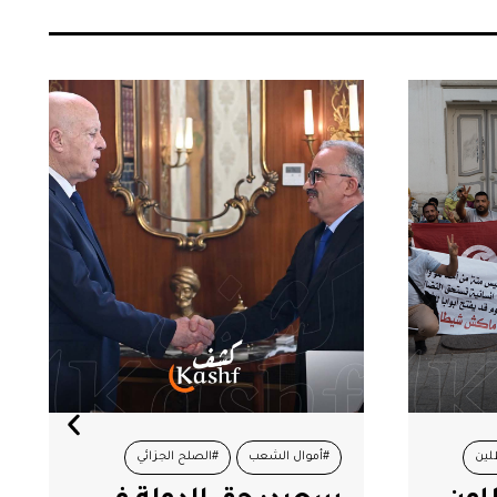
ين
#أموال الشعب
#الصلح الجزائي