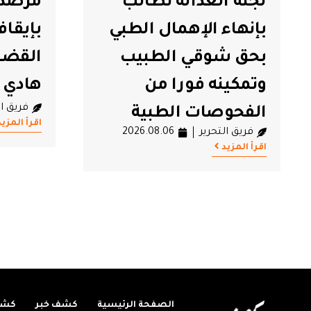
لجنة العدالة تطالب
مرصد 
#لجنة العدالة
#محاكمات
#حرية التعب
بإنهاء الإهمال الطبي
بإيقاف
#مرصد الح
بحق شوقي الطبيب
القضا
وتمكينه فورا من
هادي 
فريق ال
الفحوصات الطبية
اقرأ المزيد
فريق التحرير
2026.08.06
اقرأ المزيد
الصفحة الرئيسية
كشف خبر
كشف