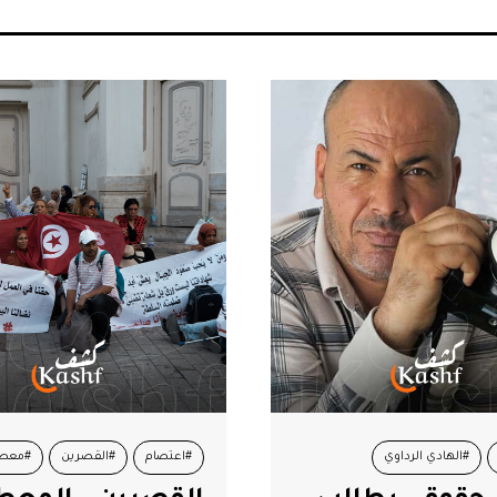
#الهادي الرداوي
#اعتصام
#القصرين
#معطل