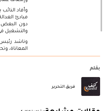
وإنصاف عمال 
وأفاد النائب
مبادئ العدال
دون البعض ا
والتشغيل في
وناشد رئيس ا
المعاناة، وت
بقلم
فريق التحرير