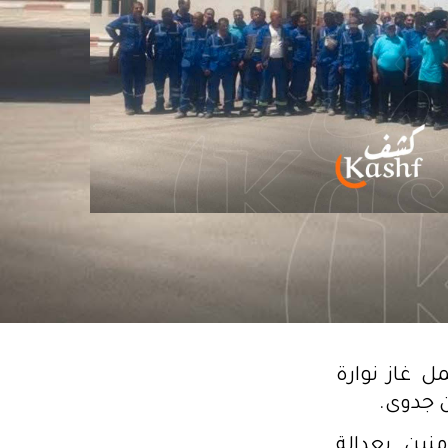
صمون بمعمل غاز نوارة
 جدوى.
نين بعدالة