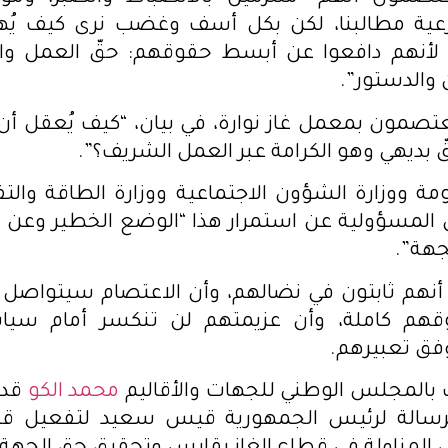
ية مطالبنا، لكن بكل أسف وغضب نرى كيف يُهان
أنهم دافعوا عن أبسط حقوقهم: حقّ العمل وال
 والدستور”.
صمون بمعمل غاز نوارة، في بيان، “كيف يُعقل أن
بديهي وهو الكرامة عبر العمل الشريف؟”.
ومة ووزارة الشؤون الاجتماعية ووزارة الطاقة والتف
المسؤولية عن استمرار هذا “الوضع الخطير وعن ت
جهة”.
أنهم ثابتون في نضالهم، وأن الاعتصام سيتواصل ول
قهم كاملة، وأن عزيمتهم لن تنكسر أمام سيا
فق تعبيرهم.
ئب بالمجلس الوطني للجهات والأقاليم
محمد الكو
 2025، برسالة لرئيس الجمهورية قيس سعيد لتفعيل 