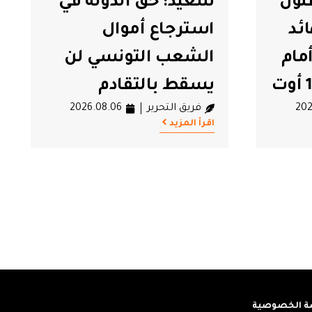
لون
سعيد: حق الدولة في
#قيس سعيد
ئد
استرجاع أموال
مام
الشعب التونسي لن
يسقط بالتقادم
202
فريق التحرير
2026.08.06
اقرأ المزيد
 الخصوصية