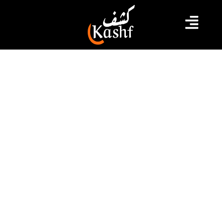
#الكرباعي
#صربيا
#مهاجرين
الكرباعي: 60 مهاجرا تونسيا تم احتجازه
في صربيا وترحيل 9 منهم قسريا
وبالعنف
قال النائب في البرلمان المنحلّ اليوم الاثنين في تدوينة اليوم
الاثنين، على موقع التواصل الاجتماعي فايس بوك، إن عدد
المحتجزين في مطار بلغراد في صربيا وصل عددهم إلى 60
مهاجرا تونسيا .
2022.10.31