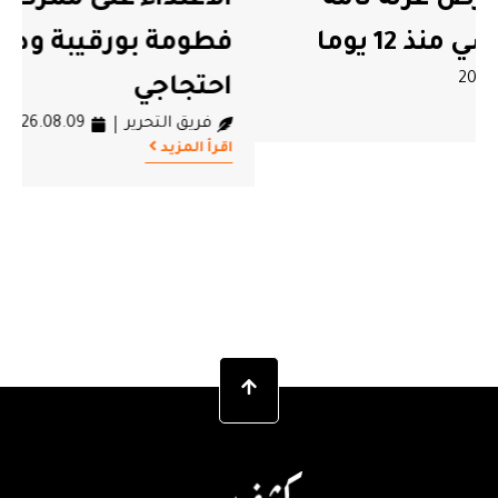
#مستشفى فطومة بورقيبة بالمنستير
فطومة بورقيبة ودعوة إلى تحرك
احتجاجي
فريق التحرير
2026.08.09
اقرأ المزيد