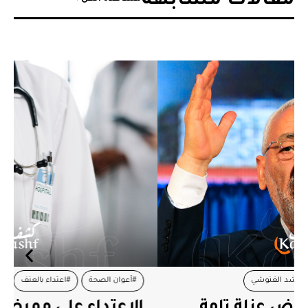
مقالات مشابهة​
#أعوان الصحة
#اعتداء بالعنف
#تحرك إحتجاجي
الاعتداء على ممرض في مستشفى