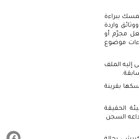
تمسك ببراءة
وثائق واردة
عل مجرّم أو
اءات موضوع
ى إليه الملف
ابقة.
سكها بقرينة
ق بهيئة الحقيقة
يداعه السجن