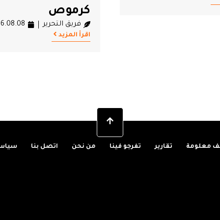
ص
تحرير
2026.08.08
 معلومة
تقارير
تفرجو فينا
من نحن
اتصل بنا
سياسة