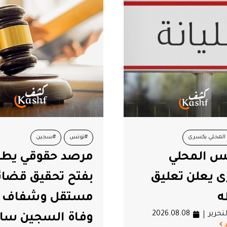
#سجين
#تونس
حقوقي يطالب
العجبوني: تسير ال
تحقيق قضائي
دون قيادة
فريق التحرير
6.08.08
ل وشفاف في
اقرأ المزيد
السجين سالم