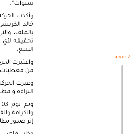
سنوات”.
وأكدت الحركة
خالد الكريشي
بالملف، والت
تحقيقه لأي 
التتبع.
2 دقيقة
واعتبرت الحرك
من معطيات، و
وعبرت الحركة
البراءة و مطا
والكرامة وال
إثر صدور بطا