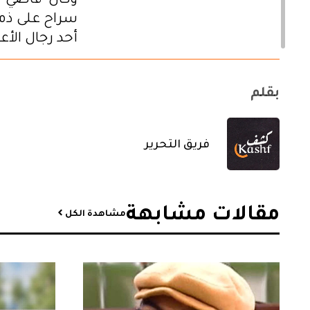
وكان قاضي ال
سراح على ذمة
أحد رجال الأع
بقلم
فريق التحرير
مقالات مشابهة​
مشاهدة الكل