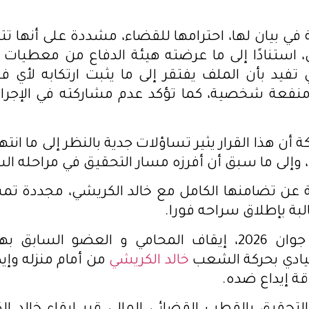
 في بيان لها، احترامها للقضاء، مشددة على أنها ت
، استنادًا إلى ما عرضته هيئة الدفاع من معطيات و
ي تفيد بأن الملف يفتقر إلى ما يثبت ارتكابه لأي ف
منفعة شخصية، كما تؤكد عدم مشاركته في الإجر
ة أن هذا القرار يثير تساؤلات جدية بالنظر إلى ما انته
إلى ما سبق أن أفرزه مسار التحقيق في مراحله الس
 عن تضامنها الكامل مع خالد الكريشي، مجددة تم
لبة بإطلاق سراحه فورا.
وتم يوم 03 جوان 2026، إيقاف المحامي و العضو الساب
قيادي بحركة الشعب
خالد الكريشي
من أمام منزله وإ
قة إيداع ضده.