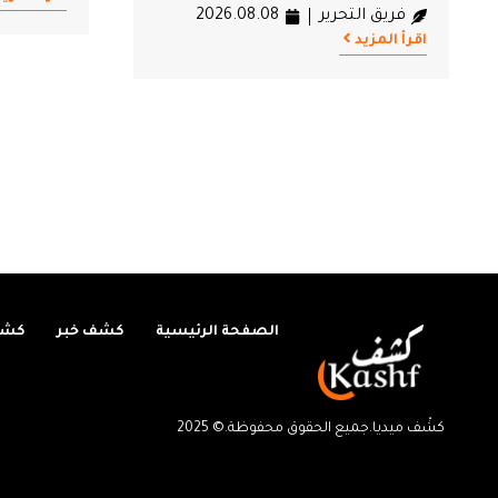
كرمو
فريق ال
اقرأ المزيد
الصفحة الرئيسية
كشف خبر
كشف
كشْف ميديا.جميع الحقوق محفوظة.© 2025