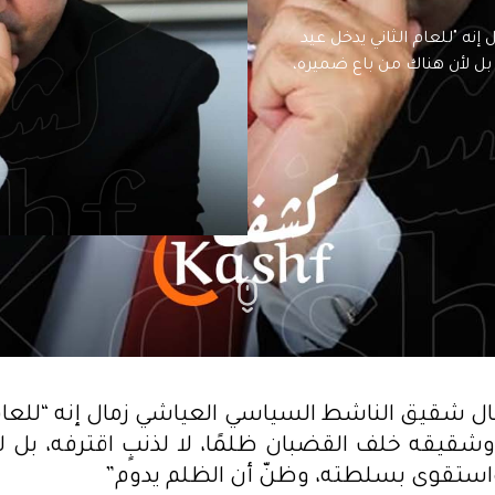
ه "للعام الثاني يدخل عيد
بل لأن هناك من باع ضميره،
 شقيق الناشط السياسي العياشي زمال إنه “للعام 
شقيقه خلف القضبان ظلمًا، لا لذنبٍ اقترفه، بل 
استقوى بسلطته، وظنّ أن الظلم يدوم”