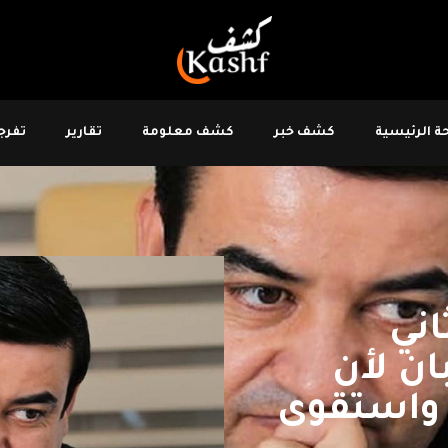
 الرئيسية
كشف خبر
كشف معلومة
تقارير
تفرجو
اني
ن لأن
 واستقوى