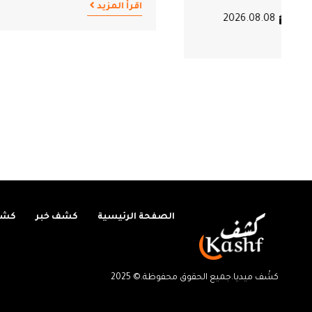
اقرأ المزيد
كرمو
فريق ال
اقرأ المزيد
الصفحة الرئيسية
كشف خبر
كشف
كشْف ميديا.جميع الحقوق محفوظة.© 2025