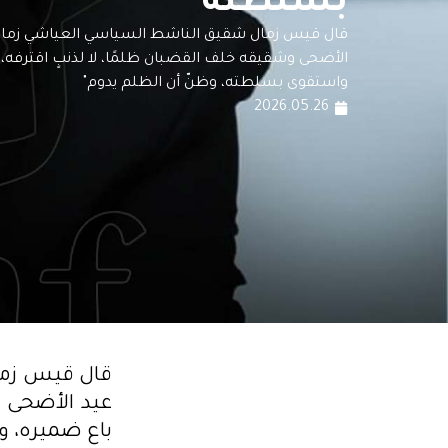
بسلطته
قال قيس زمال شقيق الناشط السياسي العياشي زمال إن
الأضحى وشقيقه خلف القضبان ظلمًا، لا لذنبٍ اقترفه، 
واستقوى بسلطته، وظنّ أن الظلم يدوم"
2026.05.26
قال قيس زمال
عيد الأضحى و
باع ضميره، و