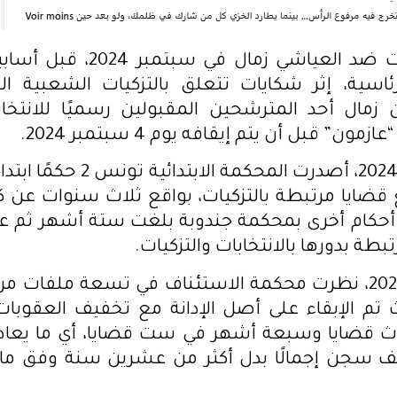
بدأت التتبعات ضد العياشي زمال ف
لرئاسية، إثر شكايات تتعلق بالتزكيات الشعبية 
زمال أحد المترشحين المقبولين رسميًا للانتخاب
ون” قبل أن يتم إيقافه يوم 4 سبتمبر 2024.
قضايا مرتبطة بالتزكيات، بواقع ثلاث سنوات عن 
كام أخرى بمحكمة جندوبة بلغت ستة أشهر ثم ع
طة بدورها بالانتخابات والتزكيات.
وفي جانفي 2025، نظرت محكمة الاستئناف في تسعة ملفا
 تم الإبقاء على أصل الإدانة مع تخفيف العقوبا
ث قضايا وسبعة أشهر في ست قضايا، أي ما يعادل 
سجن إجمالًا بدل أكثر من عشرين سنة وفق ما أ