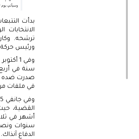
الانتخابات ا
ترشحه. وكان 
ورئيس حركة “عازم
سنة في أربع 
صدرت ضده أح
في ملفات مرتب
القضية، حيث
أشهر في ثلا
سنوات ونصف 
الدفاع آنذاك.