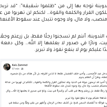
وينة توجه بها إلى من “ظلموا شقيقه”: “قد تربح
ملكون القرار والكلمة والقوة… لكنكم لن تهربوا من ع
نصب، ولا مال، ولا وجوه تتبدل عند سقوط الأقنعة”
التدوينة: أنتم لم تسجنوا رجلًا فقط، بل زرعتم وجعً
ت، ونارًا في صدور لا يعلمها إلا الله… وكل دمعة
عليكم يوم لا ينفع نفوذ ولا تبرير.