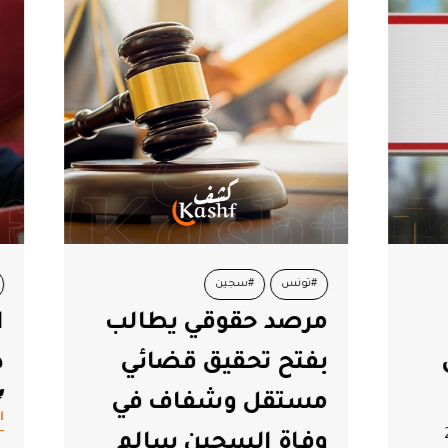
#سجين
#تونس
حقوقي يطالب
العجبوني: تسير ال
تحقيق قضائي
دون قيادة
فريق التحرير
6.08.08
ل وشفاف في
اقرأ المزيد
السجين سالم