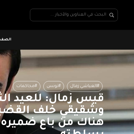
الصفحة
#العياشي زمال
#تونس
#محاكمات
قيس زمال: للعيد الث
وشقيقي خلف القضبا
هناك من باع ضميره