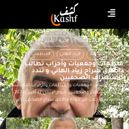
#أحزاب
#جمعيات
#حرية التعبير
#حرية الصحافة
#زياد الهاني
#منظمات
منظمات وجمعيات وأحزاب تطالب
بإطلاق سراح زياد الهاني و تندد
باستهداف الصحفيين
أصدرت عدد من الجمعيات والمنظمات والأحزاب السياسية
الى جانب نشطاء وصحفيين، اليوم الإثنين 27 أفريل 2026،
بيانا مشتركا دعت من خلاله لإطلاق سراح الصحفي زياد
الهاني.
2026.04.27