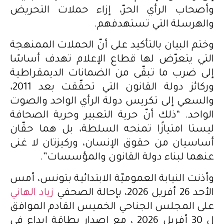
وأصحاب الرأي الحرّ، إزاء حملات التحريض
والهرسلة التي تستهدفهم.
وختم البيان بالتأكيد على أنّ الحملات الممنهجة
التي يتعرّض لها قطاع الإعلام تهدف أساسًا
إلى ضرب ما تبقّى من الضمانات الديمقراطية
وركائز دولة القانون التي تحقّقت بعد 2011،
والسعي إلى تكريس دولة الرأي الواحد والصوت
الواحد. “ذلك أنّ حرية التعبير وحرية الصحافة
ليستا امتيازًا تمنحه السلطة، بل هما حقّان
أساسيان من حقوق الإنسان، وركيزتان لا غنى
عنهما لبناء دولة القانون والمؤسسات”.
وأذنت النيابة العموميّة الابتدائية بتونس، أمس
الأحد 26 أفريل 2026، بإحالة الصحفي
زياد الهاني
على المجلس الجناحي الخميس القادم الموافق
ل 30 أفريل 2026 ، مع إصدار بطاقة إيداع في