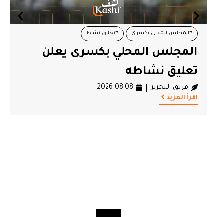
لي بكسرى
#تعليق نشاط
#تونس
#سجين
 المحلي بكسرى يعلن
مرصد حقوقي
نشاطه
قضائي مست
ير
2026.08.08
السجين سا
فريق التحرير
اقرأ المزيد