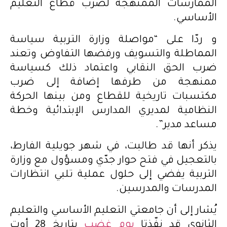
الممارسات الممنهجة لضرب قطاع التعليم
الأساسي.
و ردّا على “مواصلة وزارة التربية سياسة
المماطلة والتسويف ورفضها التفاوض وتعند
ضرب الحق النقابي واعتماد ذلك كسياسة
ممنهجة من طرفها إضافة إلى ضرب
مكتسبات تاريخية للقطاع ومن بينها الحركة
النظامية لمديري المدارس الإبتدائية وخطة
مساعد مدير”.
يذكر أنها قد طالبت، في شهر جويلية الفارط،
بالتعجيل في فتح حوار جدّي ومسؤول مع وزارة
التربية يفضي إلى حلول عملية تلبي انتظارات
المدرسات والمدرسين.
يُشار إلى أن جامعتي التعليم الأساسي والتعليم
الثانوي قد نفّذتا
يوم غضب
بتاريخ 28 أوت