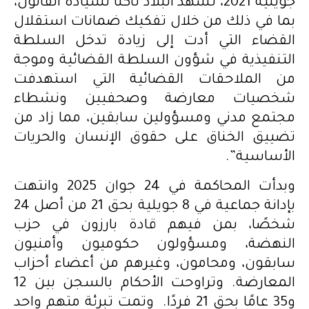
جويلية 2021، تشهد البلاد تآكلًا لسيادة القانون،
بما في ذلك من خلال تفكيك ضمانات استقلال
القضاء التي أدت إلى زيادة تدخل السلطة
التنفيذية في شؤون السلطة القضائية وموجة
من الملاحقات القضائية التي استهدفت
شخصيات معارضة وصحفيين ونشطاء
مجتمع مدني ومسؤولين سابقين، مما زاد من
تضييق الخناق على حقوق الإنسان والحريات
الأساسية”.
وبدأت المحاكمة في 24 جوان 2025 وانتهت
بإدانة جماعية في 8 جويلية بحق 21 من أصل 24
شخصًا، بمن فيهم قادة بارزون في حزب
النهضة، ومسؤولون حكوميون وأمنيون
سابقون، ومحامون، وغيرهم من أعضاء أحزاب
المعارضة. وتراوحت الأحكام بالسجن بين 12
و35 عامًا بحق 21 فردًا. وتمت تبرئة متهم واحد