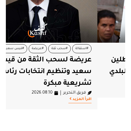
#استقالة
#سحب ثقة
#عريضة
#قيس سعيد
عريضة لسحب الثقة من قيس
سعيد وتنظيم انتخابات رئاسية و
تشريعية مبكرة
فريق التحرير
2026.08.10
اقرأ المزيد