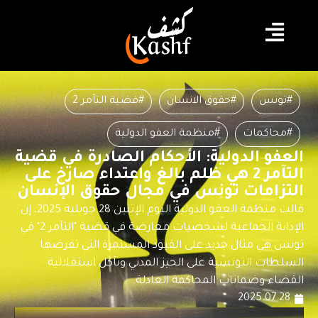
#تونس
#حقوق الانسان
#قضية التآمر 2
#محاكمات
#منظمة العفو الدولية
العفو الدولية: الأحكام الصادرة في قضية
التآمر 2 هي ظلم بالغ واعتداء صارخ على
التزامات تونس في مجال حقوق الإنسان
قالت منظمة العفو الدولية اليوم الإثنين 28 جويلية 2025، إن
الإدانة الجماعية لشخصيات معارضة في قضية "التآمر 2" في
تونس هي مثال جديد على القيود المستمرة التي تفرضها
السلطات التونسية على الحيز المدني وتآكل استقلالية
القضاء وضمانات المحاكمة العادلة.
2025.07.28