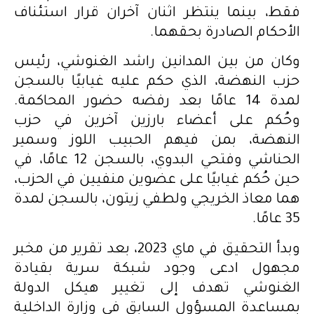
فقط، بينما ينتظر اثنان آخران قرار استئناف
الأحكام الصادرة بحقهما.
وكان من بين المدانين راشد الغنوشي، رئيس
حزب النهضة، الذي حكم عليه غيابيًا بالسجن
لمدة 14 عامًا بعد رفضه حضور المحاكمة.
وحُكم على أعضاء بارزين آخرين في حزب
النهضة، بمن فيهم الحبيب اللوز وسمير
الحناشي وفتحي البدوي، بالسجن 12 عامًا، في
حين حُكم غيابيًا على عضوين منفيين في الحزب،
هما معاذ الخريجي ولطفي زيتون، بالسجن لمدة
35 عامًا.
وبدأ التحقيق في ماي 2023، بعد تقرير من مخبر
مجهول ادعى وجود شبكة سرية بقيادة
الغنوشي تهدف إلى تغيير هيكل الدولة
بمساعدة المسؤول السابق في وزارة الداخلية