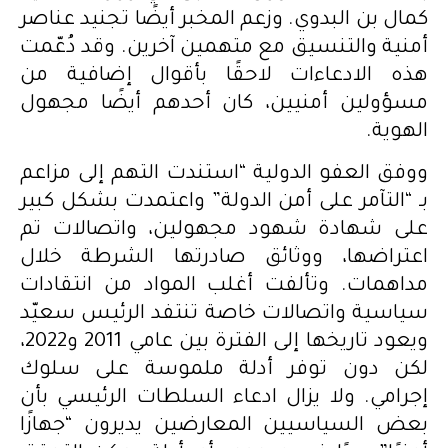
كمال بن البدوي. وزعم المخبر أيضًا تجنيد عناصر
أمنية والتنسيق مع متهمين آخرين. وقد دُعّمت
هذه الادعاءات لاحقًا بأقوال إضافية من
مسؤولين أمنيين، كان أحدهم أيضًا مجهول
الهوية.
ووفق العفو الدولية “استندت التهم إلى مزاعم
بـ “التآمر على أمن الدولة” واعتمدت بشكل كبير
على شهادة شهود مجهولين، واتصالات تم
اعتراضها، ووثائق صادرتها الشرطة خلال
مداهمات. وتألفت أغلب المواد من انتقادات
سياسية واتصالات خاصة تنتفد الرئيس سعيّد
ويعود تاريخها إلى الفترة بين عامي 2011 و2022،
لكن دون توفر أدلة ملموسة على سلوك
إجرامي. ولا يزال ادعاء السلطات الرئيسي بأن
بعض السياسيين المعارضين يديرون “جهازًا