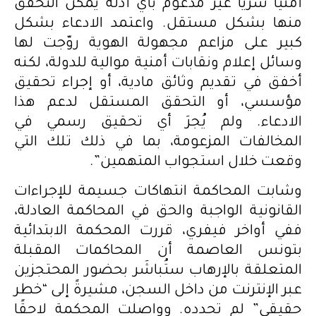
أمنيًا”سريًا غير مدعوم بأي أدلة يمكن التحقق
منها بشكل مستقل. واعتمد الادعاء بشكل
كبير على مزاعم مجهولة الهوية روّجت لها
وسائل إعلام ونقابات أمنية موالية للدولة، لكنه
أخفق في تقديم وثائق مادية، أو إجراء تحقيق
مؤسسي، أو التحقق المستقل لدعم هذا
الادعاء. ولم يُجرَ أي تحقيق رسمي في
المخالفات المزعومة، بما في ذلك تلك التي
وقعت خلال استجواب المتهمين”.
وشابت المحاكمة انتهاكات جسيمة للإجراءات
القانونية الواجبة والحق في المحاكمة العادلة،
ففي أواخر فيفري، قررت المحكمة الابتدائية
بتونس العاصمة أن المحاكمات المقبلة
المتعلقة بالإرهاب ستُباشَر بحضور المحتجزين
عبر الإنترنت من داخل السجن، مشيرةً إلى “خطر
حقيقي” لم تحدده. وواصلت المحكمة لاحقًا