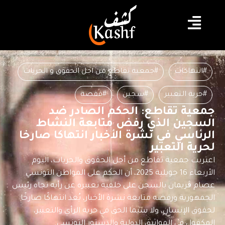
#انتهاكات
#جمعية تقاطع من اجل الحقوق و الحريات
#حرية التعبير
#سجين
#قفصة
جمعية تقاطع: الحكم الصادر ضد
السجين الذي رفض متابعة النشاط
الرئاسي في نشرة الأخبار انتهاكا صارخا
لحرية التعبير
اعتربت جمعية تقاطع من أجل الحقوق والحريات، اليوم
الأربعاء 16 جويلية 2025، أن الحكم على المواطن التونسي
عصام ڨريمان بالسجن على خلفية تعبيره عن رأيه تجاه رئيس
الجمهورية ورفضه متابعة نشرة الأخبار، يُعد انتهاكًا صارخًا
لحقوق الإنسان، ولا سيما الحق في حرية الرأي والتعبير،
المكفول في المواثيق الدولية والدستور التونسي.