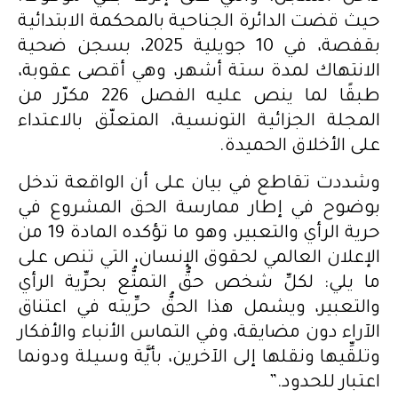
حيث قضت الدائرة الجناحية بالمحكمة الابتدائية
بقفصة، في 10 جويلية 2025، بسجن ضحية
الانتهاك لمدة ستة أشهر، وهي أقصى عقوبة،
طبقًا لما ينص عليه الفصل 226 مكرّر من
المجلة الجزائية التونسية، المتعلّق بالاعتداء
على الأخلاق الحميدة.
وشددت تقاطع في بيان على أن الواقعة تدخل
بوضوح في إطار ممارسة الحق المشروع في
حرية الرأي والتعبير، وهو ما تؤكده المادة 19 من
الإعلان العالمي لحقوق الإنسان، التي تنص على
ما يلي: لكلِّ شخص حقُّ التمتُّع بحرِّية الرأي
والتعبير، ويشمل هذا الحقُّ حرِّيته في اعتناق
الآراء دون مضايقة، وفي التماس الأنباء والأفكار
وتلقِّيها ونقلها إلى الآخرين، بأيَّة وسيلة ودونما
اعتبار للحدود.”