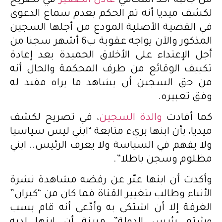
من جانبه أكد المحامي
عادل الصغير
في تصريح
لكشف ميديا أنه تم الحكم بعدم سماع الدعوى
في القضية الأصلية المودع من أجلها السجين
المذكور والآن يواجه عقوبة ب6 أشهر سجنا من
أجل الإعتداء على الأخلاق الحميدة بعد إعادة
تكييف الوقائع من طرف المحكمة والحال أنه
من حق السجين أن يشاهد ما يراه مفيد له
وفق تعبيره.
كما أفادت
والدة السجين
، في تصريح لكشف
ميديا، بأن ابنها بريء متابعة “ابني ليس سياسيا
ولا يفهم في السياسة ولا يعرف الرئيس.. ابني
مظلوم وسجن باطلا”.
وأكدت أن ابنها عبّر عن رفضه مشاهدة نشرة
الأنباء وطالب بتغيير القناة فما كان من “كبران”
الغرفة إلا أن اشتكى به وأدّعى أنه قام بسب