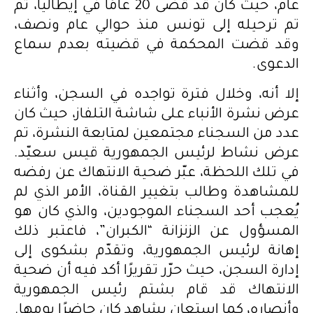
عام، حيث كان قد قضى 20 عامًا في إيطاليا، ثم
تم ترحيله إلى تونس منذ حوالي عام ونصف،
وقد قضت المحكمة في قضيته بعدم سماع
الدعوى.
إلا أنه، وخلال فترة تواجده في السجن، وأثناء
عرض نشرة الأنباء على شاشة التلفاز، حيث كان
عدد من السجناء مجتمعين لمتابعة النشرة، تم
عرض نشاط لرئيس الجمهورية قيس سعيّد.
في تلك اللحظة، عبّر ضحية الانتهاك عن رفضه
للمشاهدة وطالب بتغيير القناة، الأمر الذي لم
يُعجب أحد السجناء الموجودين، والذي كان هو
المسؤول عن الزنزانة “الكبران”، فاعتبر ذلك
إهانة لرئيس الجمهورية، وتقدّم بشكوى إلى
إدارة السجن، حيث حرّر تقريرًا أكد فيه أن ضحية
الانتهاك قد قام بشتم رئيس الجمهورية
وأنصاره، كما استعان بشاهد كان حاضرًا يومها.