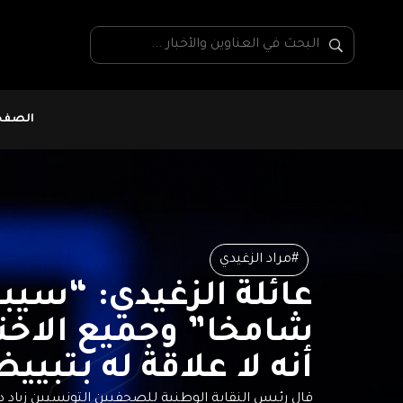
الصفحة
#مراد الزغيدي
عائلة الزغيدي: “سيبق
شامخا” وجميع الاختب
أنه لا علاقة له بتبيي