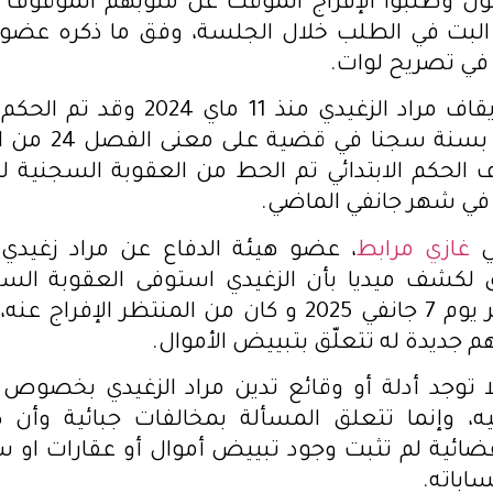
مون وطلبوا الإفراج المؤقت عن منوبهم الموقوف 
البت في الطلب خلال الجلسة، وفق ما ذكره عضو ه
 في تصريح لوات.
في شهر جانفي الماضي.
ي
غازي مرابط
، عضو هيئة الدفاع عن مراد زغيدي 
لكشف ميديا بأن الزغيدي استوفى العقوبة السجن
لمدة 8 أشهر يوم 7 جانفي 2025 و كان من المنتظر الإف
هم جديدة له تتعلّق بتبييض الأموال.
 توجد أدلة أو وقائع تدين مراد الزغيدي بخصوص 
يه، وإنما تتعلق المسألة بمخالفات جبائية وأن 
لقضائية لم تثبت وجود تبييض أموال أو عقارات او س
اباته.