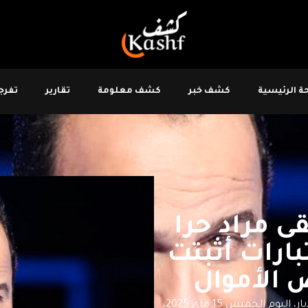
 الرئيسية
كشف خبر
كشف معلومة
تقارير
تفرجو
ى مراد حرا
ارات أثبتت
ض الأموال
قال رئيس النقابة الوطنية للصحفيين التونسيين زياد دبار، اليوم الخميس 15 ماي 2025،