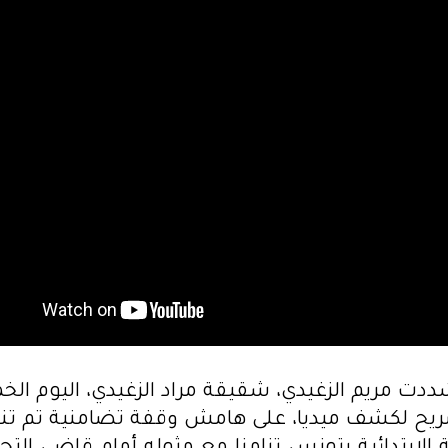
 تصريح لكشف ميديا، على هامش وقفة تضامنية تم تن