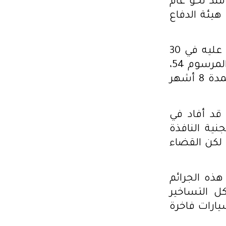
منذ نحو عام
يئة الدفاع
يذكر أنه تم ايقاف مراد الزغيدي منذ 11 ماي 2024 وقد تم الحكم عليه في 30
جويلية 2024 بسنة سجنا في قضية على معنى الفصل 24 من المرسوم 54،
وبعد استئناف الحكم الابتدائي تم الحط من العقوبة السجنية لمدة 8 أشهر
قد أفاد في
ية النافذة
راج عنه، لكن القضاء
هذه الجرائم
كل التساخير
يارات فاخرة