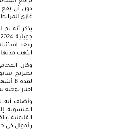
ترافع المحا
دون أن يقع 
غازي المرابط
انتهت مدتها 
وكان المحام
تصريح سابق 
اختار توجيه ت
وأضاف أنه لا
المنسوبة إل
القانونية وا
وأموال في حس