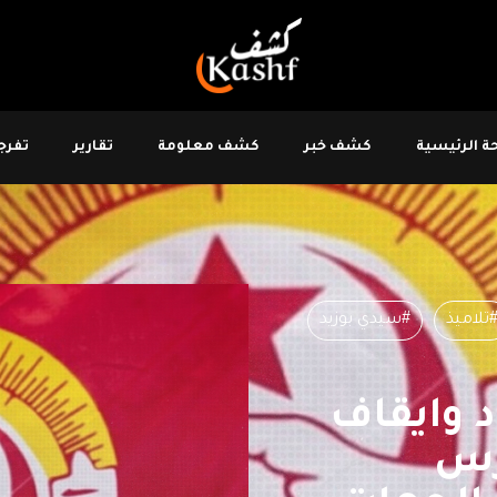
 الرئيسية
كشف خبر
كشف معلومة
تقارير
تفرجو
تلاميذ
#سيدي بوزيد
اد وايقاف
رس