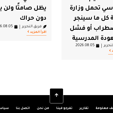
سي تحمل وزارة
يظل صامتًا ولن ي
ة كل ما سينجر
دون حراك
فريق التحرير
6.08.05
طراب أو فشل
اقرأ المزيد
عودة المدرسية
تحرير
2026.08.05
 معلومة
تقارير
تفرجو فينا
من نحن
اتصل بنا
سياسة