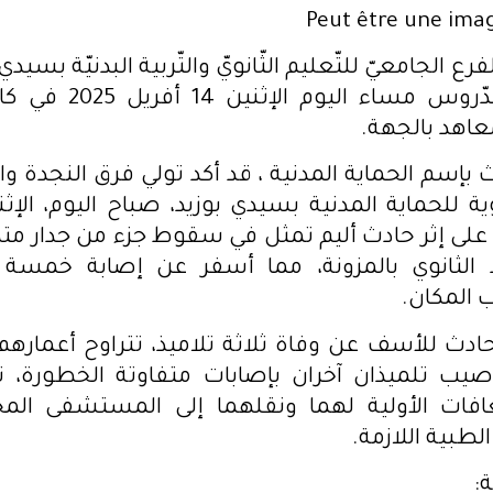
فرع الجامعيّ للتّعليم الثّانويّ والتّربية البدنيّة بسيدي
إلى تعليق الدّروس مساء ا
معاهد بالجهة.
بإسم الحماية المدنية ، قد أكد تولي فرق النجدة والإ
تدخل على إثر حادث أليم تمثل في سقوط جزء من جدار م
 الثانوي بالمزونة، مما أسفر عن إصابة خمسة تل
 المكان.
صيب تلميذان آخران بإصابات متفاوتة الخطورة، ت
افات الأولية لهما ونقلهما إلى المستشفى المحل
الطبية اللازمة.
: