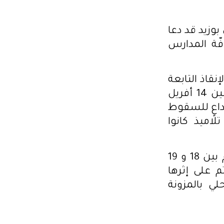
 بوزيد قد دعا
ليوم الإثنين 14 أفريل 2025 في كافّة المدارس
نقاذ التابعة
للإدارة الجهوية للحماية المدنية بسيدي بوزيد، صباح اليوم، الإثنين 14 أفريل
تداعٍ للسقوط
اميذ كانوا
وقد أسفر الحادث للأسف عن وفاة ثلاثة تلاميذ، تتراوح أعمارهم بين 18 و 19
م على إثرها
ي بالمزونة