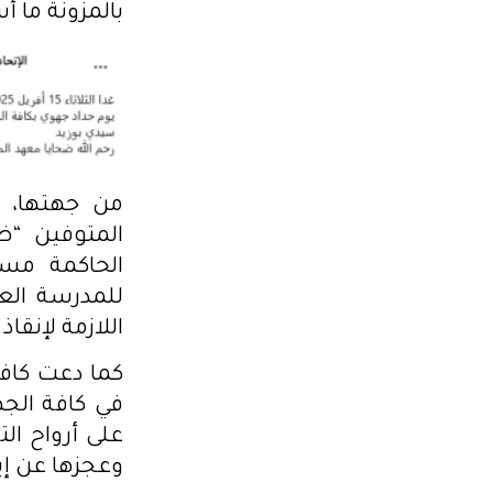
بالمزونة ما أسفر عن وفا
من جهتها، ن
المتوفين “ض
الحاكمة مسؤ
للمدرسة الع
اللازمة لإنقا
كما دعت كافة
على أرواح ال
وعجزها عن إي