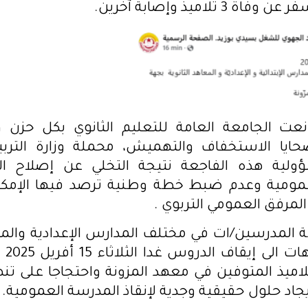
ة 3 تلاميذ وإصابة آخرين.
عت الجامعة العامة للتعليم الثانوي بكل حزن وأ
حايا الاستخفاف والتهميش، محملة وزارة الترب
ولية هذه الفاجعة نتيجة التخلي عن إصلاح البن
مومية وعدم ضبط خطة وطنية ترصد فيها الإمكاني
ذ المرفق العمومي التربوي .
 المدرسين/ات في مختلف المدارس الإعدادية والمعا
في كا
تلاميذ المتوفين في معهد المزونة واحتجاجا على 
جاد حلول حقيقية وجدية لإنقاذ المدرسة العمومية.