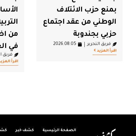
بمنع حزب الائتلاف
الأسا
#جندوبة
#حزب الائتلاف الوطني
الوطني من عقد اجتماع
التربي
حزبي بجندوبة
من اض
فريق التحرير
2026.08.05
في ال
اقرأ المزيد
فريق ال
اقرأ المزيد
الصفحة الرئيسية
كشف خبر
كشف