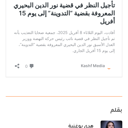
بقلم
هدى بوغنية