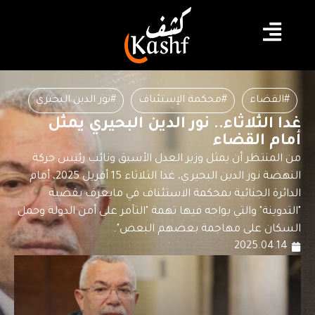
#القضاء
#محكمة الإستئناف
#نور الدين البحيري
غدا الثلاثاء.. نور الدين البحيري يمثل
أمام القضاء
من المنتظر أن يمثل وزير العدل الأسبق ونائب رئيس حركة
النهضة نور الدين البحيري، غدا الثلاثاء 15 أفريل 2025، أمام
الدائرة الجنائية بمحكمة الاستئناف في مايعرف بقضية
"التدوينة" والتي يواجه فيها تهمة "التآمر على أمن الدولة وحمل
السكان على مهاجمة بعضهم البعض".
2025.04.14