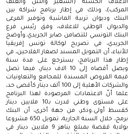
الاعلاف الخشنة (الشعير والتبن والعلف
المركب)، وذلك في إطار برنامج شراكة بين
البنك وديوان تربية الماشية وتوفير المرعى
والديوان الوطني للاعلاف، وفق رئيس فرع
البنك التونسي للتضامن صابر الجريدي.وأوضح
الجريدي، في تصريح لوكالة تونس إفريقيا
للأنباء، أن التمويل المسند لصغار الفلاحين، في
إطار هذا البرنامج، يسترجع على مدة سنة
ويصل أقصاه إلى 10 الاف دينار، فيما تصل
قيمة القروض المسندة للمجامع والتعاونيات
والشركات الأهلية إلى 100 ألف دينار كأقصى حد،
علما أنّ الاعتمادات المرصودة لهذا البرنامج
على مستوى وطني قدرت بـ10 ملايين دينار
كقسط أولي.وذكر، من جهة أخرى، أن البنك
برمج، خلال السنة الجارية، تمويل 650 مشروعا
بولاية قفصة بمبلغ يناهز 9 ملايين دينار في