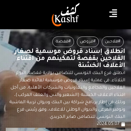
#فلاحين
#قروض
#قفصة
انطلاق إسناد قروض موسمية لصغار
الفلاحين بقفصة لتمكينهم من اقتناء
الأعلاف الخشنة
انطلق فرع البنك التونسي للتضامن بولاية قفصة، اليوم
الثلاثاء، في عملية إسناد قروض موسمية لفائدة صغار
الفلاحين والمجامع والتعاونيات والشركات الأهلية، من أجل
اقتناء الاعلاف الخشنة (الشعير والتبن والعلف المركب)،
وذلك في إطار برنامج شراكة بين البنك وديوان تربية الماشية
وتوفير المرعى والديوان الوطني للاعلاف، وفق رئيس فرع
البنك التونسي للتضامن صابر الجريدي.
2024.05.07