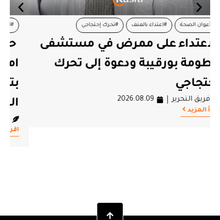
#الدواء
#العلاج
#تونس
#حركة حق
حركة حق: الحق في العلاج ليس
امتيازا والسلطة مطالبة اليوم
بتحمّل مسؤولياتها في حماية
الحق في العلاج
فريق التحرير
2026.08.09
اقرأ المزيد