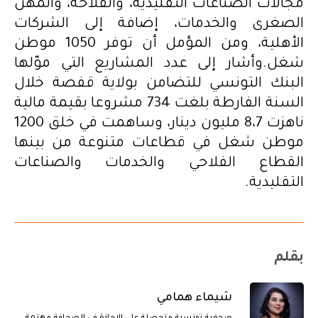
مجالات الصناعات التقليدية، والفلاحة، والمهن
الصغرى والخدمات، إضافة إلى الشركات
الأهلية، ومن المؤمل أن توفر 1050 موطن
شغل.وأشار إلى عدد المشاريع التي موّلها
البنك التونسي للتضامن بولاية قفصة خلال
السنة الفارطة بلغت 734 مشروعا بقيمة مالية
ناهزت 8،7 مليون دينار، وساهمت في خلق 1200
موطن شغل في قطاعات متنوعة من بينها
القطاع الفلاحي والخدمات والصناعات
التقليدية.
بقلم
شيماء همامي
صحفية تونسية متحصلة على الإجازة في الصحافة مهتمة