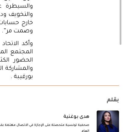
والسيطرة عل
والتخويف ودف
خارج حسابات
وصمت مر”.
وأكد الاتحا
المجتمع المدن
الحضور الك
والمشاركة ال
بورقيبة .
بقلم
هدى بوغنية
صحفية تونسية متحصلة على الإجازة في الاتصال مهتمة بقض
العام