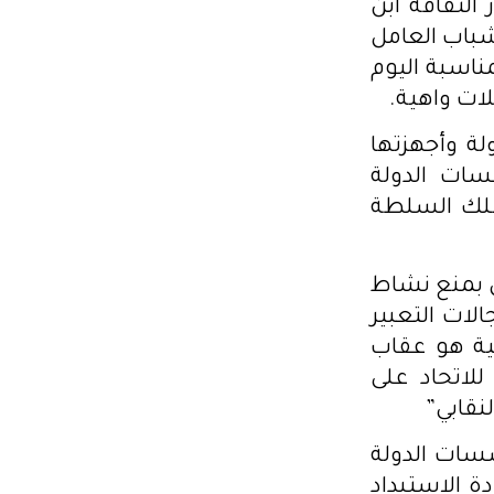
دار الثقافة ابن
شباب العامل
ناسبة اليوم
ات واهية.
لة وأجهزتها
ات الدولة
 فلك السلطة
ل بمنع نشاط
لات التعبير
فية هو عقاب
لاتحاد على
نقابي”
سسات الدولة
ة الاستبداد