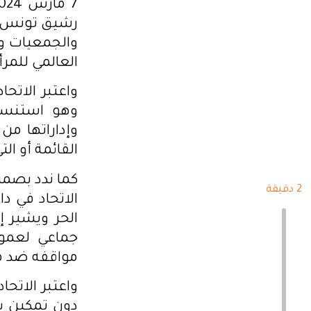
رشيق تونس ال
والجمعيات وق
العالمي للمر
واعتبر الاتح
وهو استنسا
وإداراتها من
القائمة أو الت
كما ندد بصمت
2 دقيقة
الاتحاد في د
الحر ويشير إ
جماعي لعموم
مواقفه ضد مس
واعتبر الات
دون تمكين سو