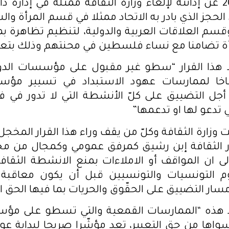
7 مارس 2024 عن إدانته لإلغاء وزارة الثقافة ممثّلة في إدارة 
حجز الذي بادر به الاتحاد ممثلا في قسم المرأة وال
سم العلاقات العربية والدولية، لتنظيم تظاهرة بم
أة تضامنا مع نساء فلسطين في محنتهم وذلك بتعل
اد هذا القرار “سطو غير مقبول على مؤسسات الدو
خا لممارسات عهود الاستبداد في تسيير مؤسس
 أجل التضييق على كلّ الأنشطة التي لا تدور في
ي تدعو لها او تدعمها”
 وزارة الثقافة وكلّ من يقف وراء هذا القرار المخج
ار الثقافة إبن رشيق كمرفق عمومي وكمجال من مجا
لى ان المواقف أو الاملاءات بمنع الانشطة الثقا
 التونسيات والتونسيين قبل أن يكون معاقبة ل
ار التضييق على الحقّوق والحريات بما فيها الحق ال
حاد هذه “الممارسات القمعية والتي تسطو على مؤ
اها من حق التعبير، تعد مؤشّرا صريحا لبداية عود