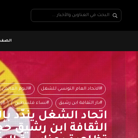
الصفحة
#الاتحاد العام التونسي للشغل
#اليوم العالمي ل
#دار الثقافة ابن رشيق
#نساء فلسطين
#وز
اتحاد الشغل يندّد بإل
الثقافة ابن رشيق حج