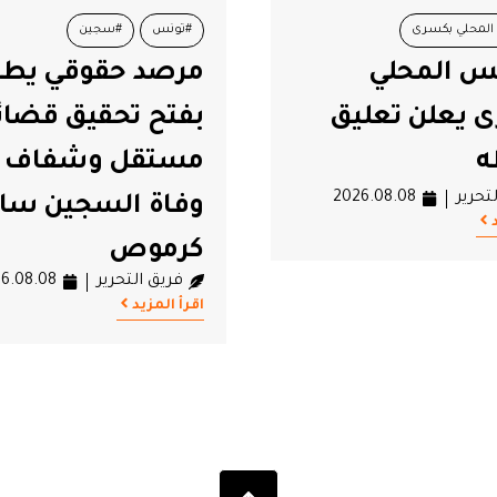
#سجين
#تونس
حقوقي يطالب
العجبوني: تسير ال
تحقيق قضائي
دون قيادة
فريق التحرير
6.08.08
ل وشفاف في
اقرأ المزيد
السجين سالم
ص
تحرير
2026.08.08