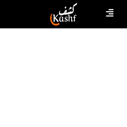
#الهيئة الادارية الجعوية
#صفاقس
صفاقس.. الهيئة الإدارية الجهوية تقر
مبدأ الإضرابات القطاعية تضامنا مع
التعليم الأساسي
إنعقدت اليوم الخميس أشغال الهيئة الإدارية الجهوية،
للإتحاد الجهوي للشغل بصفاقس بمقر الاتحاد الجهوي
للشغل، برئاسة الأمين العام المساعد للاتحاد العام التونسي
للشغل، أنور بن قدور، وذلك إستعدادا للهيئة الإدارية الوطنية
التي ستنعقد بعد غد السبت، بالعاصمة.
2023.07.13